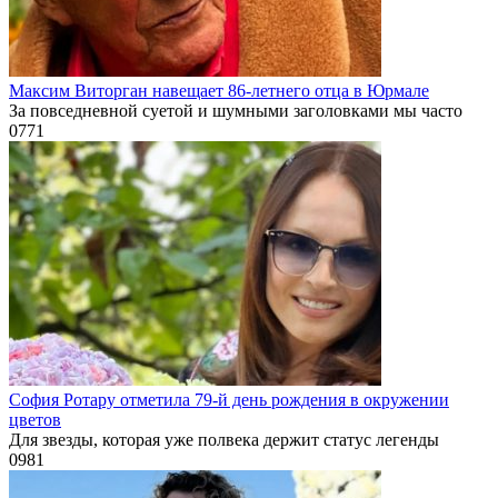
Максим Виторган навещает 86-летнего отца в Юрмале
За повседневной суетой и шумными заголовками мы часто
0
771
София Ротару отметила 79-й день рождения в окружении
цветов
Для звезды, которая уже полвека держит статус легенды
0
981