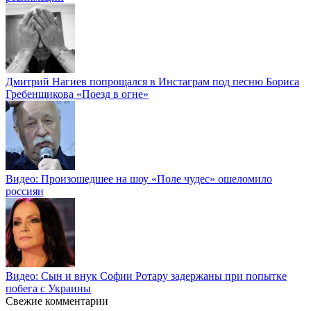
Дмитрий Нагиев попрощался в Инстаграм под песню Бориса
Гребенщикова «Поезд в огне»
Видео: Произошедшее на шоу «Поле чудес» ошеломило
россиян
Видео: Сын и внук Софии Ротару задержаны при попытке
побега с Украины
Свежие комментарии