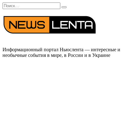
Перейти
Search
к
for:
содержанию
Информационный портал Ньюслента — интересные и
необычные события в мире, в России и в Украине