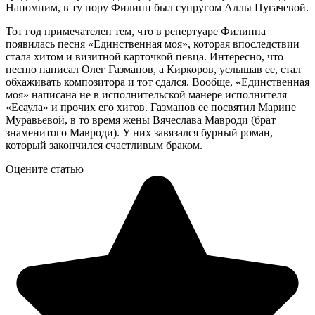
Напомним, в ту пору Филипп был супругом Аллы Пугачевой.
Тот год примечателен тем, что в репертуаре Филиппа
появилась песня «Единственная моя», которая впоследствии
стала хитом и визитной карточкой певца. Интересно, что
песню написал Олег Газманов, а Киркоров, услышав ее, стал
обхаживать композитора и тот сдался. Вообще, «Единственная
моя» написана не в исполнительской манере исполнителя
«Есаула» и прочих его хитов. Газманов ее посвятил Марине
Муравьевой, в то время жены Вячеслава Мавроди (брат
знаменитого Мавроди). У них завязался бурный роман,
который закончился счастливым браком.
Оцените статью