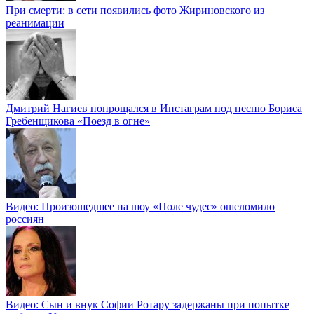
При смерти: в сети появились фото Жириновского из
реанимации
Дмитрий Нагиев попрощался в Инстаграм под песню Бориса
Гребенщикова «Поезд в огне»
Видео: Произошедшее на шоу «Поле чудес» ошеломило
россиян
Видео: Сын и внук Софии Ротару задержаны при попытке