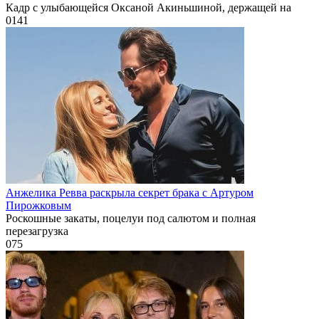
Кадр с улыбающейся Оксаной Акиньшиной, держащей на
0
141
Анжелика Ревва раскрыла секрет брака с Артуром
Пирожковым
Роскошные закаты, поцелуи под салютом и полная
перезагрузка
0
75