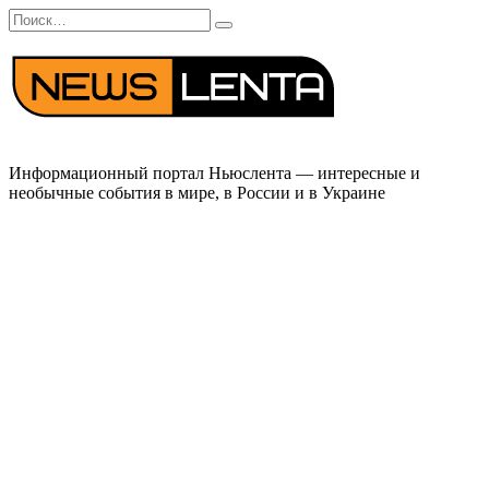
Перейти
Search
к
for:
содержанию
Информационный портал Ньюслента — интересные и
необычные события в мире, в России и в Украине