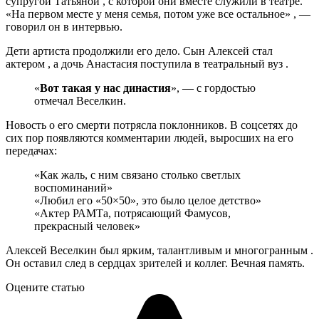
супругой Татьяной , с которой они вместе служили в театре.
«На первом месте у меня семья, потом уже все остальное» , —
говорил он в интервью.
Дети артиста продолжили его дело. Сын Алексей стал
актером , а дочь Анастасия поступила в театральный вуз .
«
Вот такая у нас династия
», — с гордостью
отмечал Веселкин.
Новость о его смерти потрясла поклонников. В соцсетях до
сих пор появляются комментарии людей, выросших на его
передачах:
«Как жаль, с ним связано столько светлых
воспоминаний»
«Любил его «50×50», это было целое детство»
«Актер РАМТа, потрясающий Фамусов,
прекрасный человек»
Алексей Веселкин был ярким, талантливым и многогранным .
Он оставил след в сердцах зрителей и коллег. Вечная память.
Оцените статью