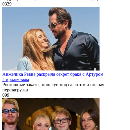
0
339
Анжелика Ревва раскрыла секрет брака с Артуром
Пирожковым
Роскошные закаты, поцелуи под салютом и полная
перезагрузка
0
99