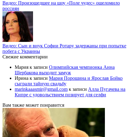
Видео: Произошедшее на шоу «Поле чудес» ошеломило
россиян
Видео: Сын и внук Софии Ротару задержаны при попытке
побега с Украины
Свежие комментарии
Мария
к записи
Олимпийская чемпионка Анна
Щербакова выходит замуж
Ирина
к записи
Мария Порошина и Ярослав Бойко
сыграли тайную свадьбу
marinkaaasmir@gmail.com
к записи
Алла Пугачева на
Кипре с удовольствием позирует для селфи
Вам также может понравится