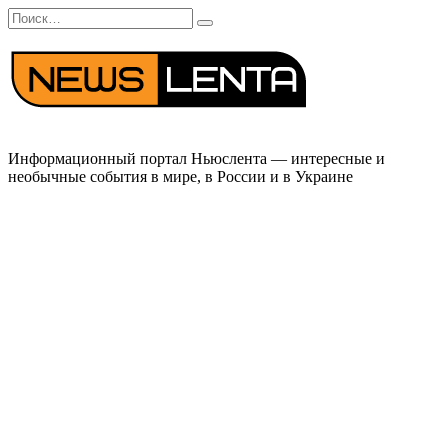
Перейти
Search
к
for:
содержанию
Информационный портал Ньюслента — интересные и
необычные события в мире, в России и в Украине