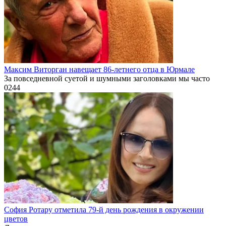
Максим Виторган навещает 86-летнего отца в Юрмале
За повседневной суетой и шумными заголовками мы часто
0
244
София Ротару отметила 79-й день рождения в окружении
цветов