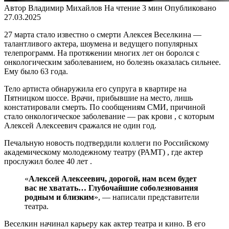
Автор
Владимир Михайлов
На чтение
3 мин
Опубликовано
27.03.2025
27 марта стало известно о смерти Алексея Веселкина —
талантливого актера, шоумена и ведущего популярных
телепрограмм. На протяжении многих лет он боролся с
онкологическим заболеванием, но болезнь оказалась сильнее.
Ему было 63 года.
Тело артиста обнаружила его супруга в квартире на
Пятницком шоссе. Врачи, прибывшие на место, лишь
констатировали смерть. По сообщениям СМИ, причиной
стало онкологическое заболевание — рак крови , с которым
Алексей Алексеевич сражался не один год.
Печальную новость подтвердили коллеги по Российскому
академическому молодежному театру (РАМТ) , где актер
прослужил более 40 лет .
«
Алексей Алексеевич, дорогой, нам всем будет
вас не хватать… Глубочайшие соболезнования
родным и близким
», — написали представители
театра.
Веселкин начинал карьеру как актер театра и кино. В его