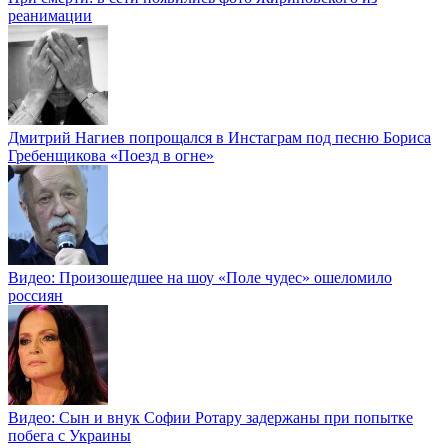
реанимации
Дмитрий Нагиев попрощался в Инстаграм под песню Бориса
Гребенщикова «Поезд в огне»
Видео: Произошедшее на шоу «Поле чудес» ошеломило
россиян
Видео: Сын и внук Софии Ротару задержаны при попытке
побега с Украины