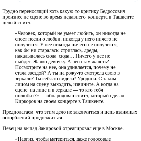
Трудно переносящий хоть какую-то критику Бедросович
произнес не сцене во время недавнего концерта в Ташкенте
целый спитч.
«Человек, который не умеет любить, он никогда не
споет песни о любви, никогда у него ничего не
получится. У нее никогда ничего не получится,
как бы ни старалась: стриглась, дреды,
накалывалась сюда, сюда… Ничего у нее не
выйдет. Жалко девочку. А чего там жалеть?
Посмотрите на нее, она удивляется, почему не
стала звездой? А ты на рожу-то смотрела свою в
зеркало? Ты себя-то видела? Уродина. С таким
лицом на сцену выходить, извините. А когда на
сцене, на лице и в зеркале — то кто тебя
полюбит?» — обнародован спитч, который сделал
Киркоров на своем концерте в Ташкенте.
Предполагаем, что этим дело не закончиться и цепь взаимных
оскорблений продолжиться.
Певец на выпад Закировой отреагировал еще в Москве.
«Наргиз, чтобы материться, даже голосовые