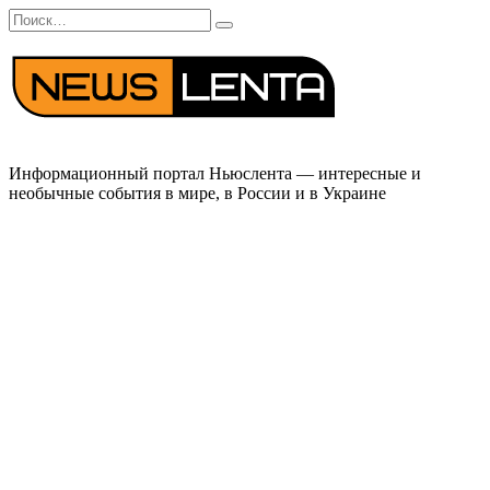
Перейти
Search
к
for:
содержанию
Информационный портал Ньюслента — интересные и
необычные события в мире, в России и в Украине