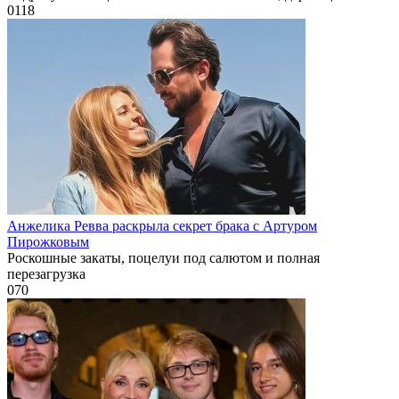
0
118
Анжелика Ревва раскрыла секрет брака с Артуром
Пирожковым
Роскошные закаты, поцелуи под салютом и полная
перезагрузка
0
70