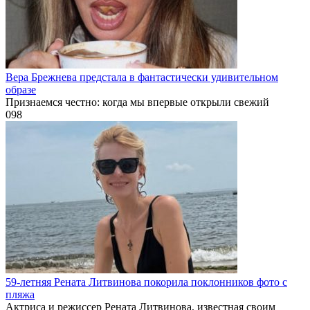
Вера Брежнева предстала в фантастически удивительном
образе
Признаемся честно: когда мы впервые открыли свежий
0
98
59-летняя Рената Литвинова покорила поклонников фото с
пляжа
Актриса и режиссер Рената Литвинова, известная своим