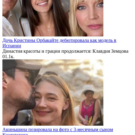
Дочь Кристины Орбакайте дебютировала как модель в
Испании
Династия красоты и грации продолжается: Клавдия Земцова
0
1.1к.
Акиньшина позировала на фото с 3-месячным сыном
Козловского