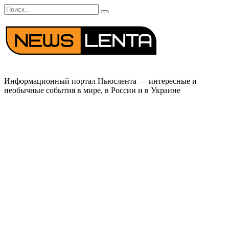
Перейти
Search
к
for:
содержанию
Информационный портал Ньюслента — интересные и
необычные события в мире, в России и в Украине