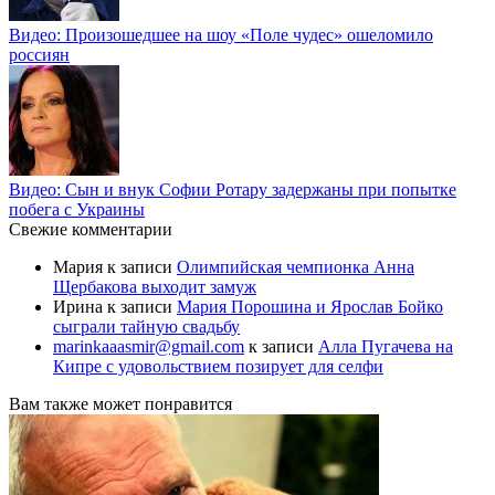
Видео: Произошедшее на шоу «Поле чудес» ошеломило
россиян
Видео: Сын и внук Софии Ротару задержаны при попытке
побега с Украины
Свежие комментарии
Мария
к записи
Олимпийская чемпионка Анна
Щербакова выходит замуж
Ирина
к записи
Мария Порошина и Ярослав Бойко
сыграли тайную свадьбу
marinkaaasmir@gmail.com
к записи
Алла Пугачева на
Кипре с удовольствием позирует для селфи
Вам также может понравится