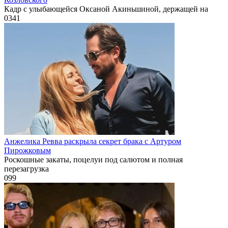
Кадр с улыбающейся Оксаной Акиньшиной, держащей на
0
341
Анжелика Ревва раскрыла секрет брака с Артуром
Пирожковым
Роскошные закаты, поцелуи под салютом и полная
перезагрузка
0
99