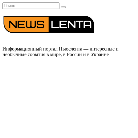
Перейти
Search
к
for:
содержанию
Информационный портал Ньюслента — интересные и
необычные события в мире, в России и в Украине