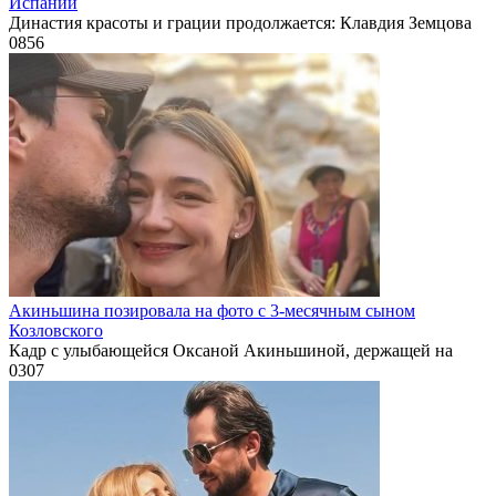
Испании
Династия красоты и грации продолжается: Клавдия Земцова
0
856
Акиньшина позировала на фото с 3-месячным сыном
Козловского
Кадр с улыбающейся Оксаной Акиньшиной, держащей на
0
307