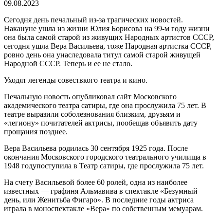
09.08.2023
Сегодня день печальный из-за трагических новостей.
Накануне ушла из жизни Юлия Борисова на 99-м году жизни
она была самой старой из живущих Народных артистов СССР,
сегодня ушла Вера Васильева, тоже Народная артистка СССР,
ровно день она унаследовала титул самой старой живущей
Народной СССР. Теперь и ее не стало.
Уходят легенды совествкого театра и кино.
Печальную новость опубликовал сайт Московского
академического театра сатиры, где она прослужила 75 лет. В
театре выразили соболезнования близким, друзьям и
«легиону» почитателей актрисы, пообещав объявить дату
прощания позднее.
Вера Васильева родилась 30 сентября 1925 года. После
окончания Московского городского театрального училища в
1948 годупоступила в Театр сатиры, где прослужила 75 лет.
На счету Васильевой более 60 ролей, одна из наиболее
известных — графиня Альмавива в спектакле «Безумный
день, или Женитьба Фигаро». В последние годы актриса
играла в моноспектакле «Вера» по собственным мемуарам.