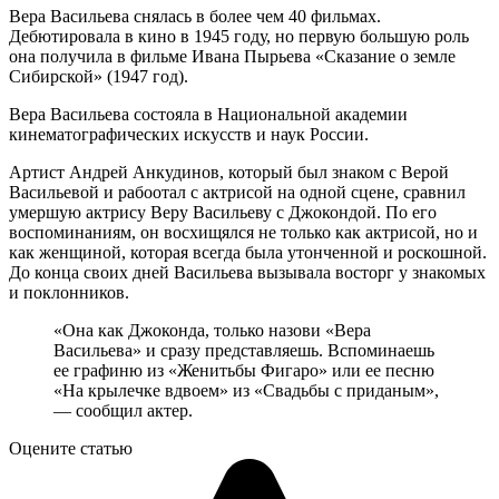
Вера Васильева снялась в более чем 40 фильмах.
Дебютировала в кино в 1945 году, но первую большую роль
она получила в фильме Ивана Пырьева «Сказание о земле
Сибирской» (1947 год).
Вера Васильева состояла в Национальной академии
кинематографических искусств и наук России.
Артист Андрей Анкудинов, который был знаком с Верой
Васильевой и рабоотал с актрисой на одной сцене, сравнил
умершую актрису Веру Васильеву с Джокондой. По его
воспоминаниям, он восхищялся не только как актрисой, но и
как женщиной, которая всегда была утонченной и роскошной.
До конца своих дней Васильева вызывала восторг у знакомых
и поклонников.
«Она как Джоконда, только назови «Вера
Васильева» и сразу представляешь. Вспоминаешь
ее графиню из «Женитьбы Фигаро» или ее песню
«На крылечке вдвоем» из «Свадьбы с приданым»,
— сообщил актер.
Оцените статью