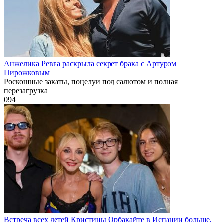
Анжелика Ревва раскрыла секрет брака с Артуром
Пирожковым
Роскошные закаты, поцелуи под салютом и полная
перезагрузка
0
94
Встреча всех детей Кристины Орбакайте в Испании больше,