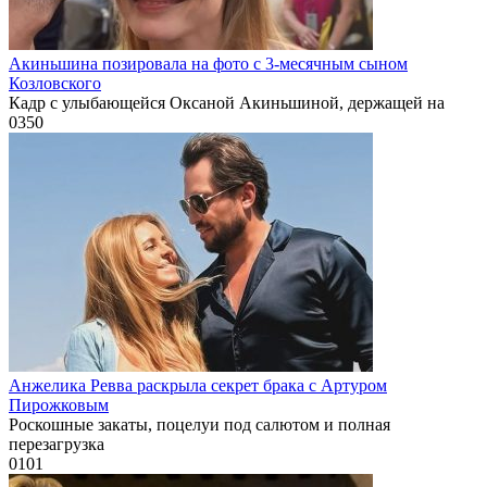
Акиньшина позировала на фото с 3-месячным сыном
Козловского
Кадр с улыбающейся Оксаной Акиньшиной, держащей на
0
350
Анжелика Ревва раскрыла секрет брака с Артуром
Пирожковым
Роскошные закаты, поцелуи под салютом и полная
перезагрузка
0
101