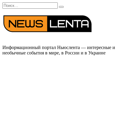
Перейти
Search
к
for:
содержанию
Информационный портал Ньюслента — интересные и
необычные события в мире, в России и в Украине