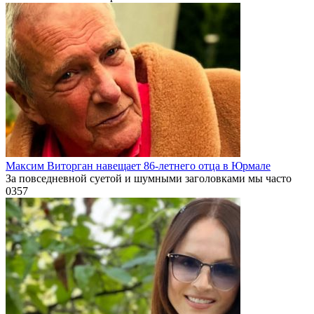
Максим Виторган навещает 86-летнего отца в Юрмале
За повседневной суетой и шумными заголовками мы часто
0
357