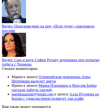
Видео: Произошедшее на шоу «Поле чудес» ошеломило
россиян
Видео: Сын и внук Софии Ротару задержаны при попытке
побега с Украины
Свежие комментарии
Мария
к записи
Олимпийская чемпионка Анна
Щербакова выходит замуж
Ирина
к записи
Мария Порошина и Ярослав Бойко
сыграли тайную свадьбу
marinkaaasmir@gmail.com
к записи
Алла Пугачева на
Кипре с удовольствием позирует для селфи
Вам также может понравится