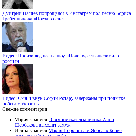
Дмитрий Нагиев попрощался в Инстаграм под песню Бориса
Гребенщикова «Поезд в огне»
Видео: Произошедшее на шоу «Поле чудес» ошеломило
россиян
Видео: Сын и внук Софии Ротару задержаны при попытке
побега с Украины
Свежие комментарии
Мария
к записи
Олимпийская чемпионка Анна
Щербакова выходит замуж
Ирина
к записи
Мария Порошина и Ярослав Бойко
сыграли тайную свадьбу