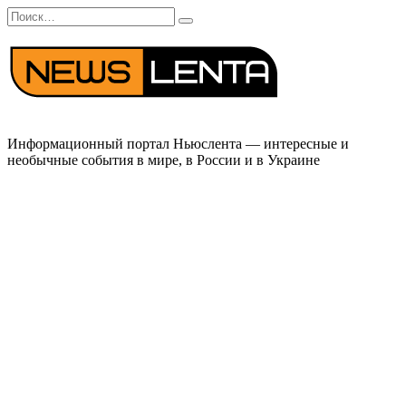
Перейти
Search
к
for:
содержанию
Информационный портал Ньюслента — интересные и
необычные события в мире, в России и в Украине