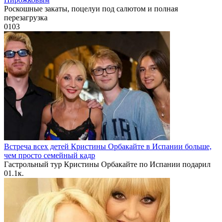
Роскошные закаты, поцелуи под салютом и полная
перезагрузка
0
103
Встреча всех детей Кристины Орбакайте в Испании больше,
чем просто семейный кадр
Гастрольный тур Кристины Орбакайте по Испании подарил
0
1.1к.