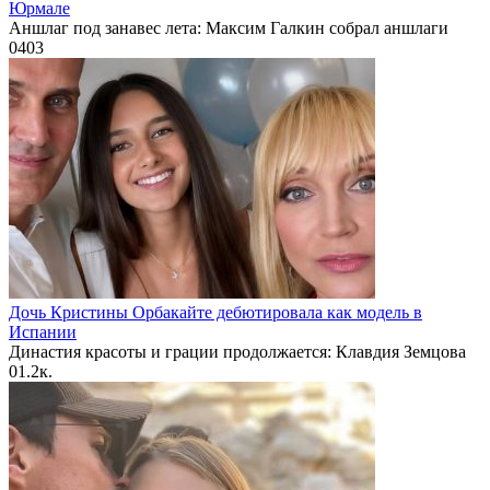
Юрмале
Аншлаг под занавес лета: Максим Галкин собрал аншлаги
0
403
Дочь Кристины Орбакайте дебютировала как модель в
Испании
Династия красоты и грации продолжается: Клавдия Земцова
0
1.2к.