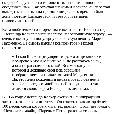
скорая обнаружила его истощенным и почти полностью
обездвиженным. Как отмечал знакомый Колкера, он перестал
выходить на связь и на протяжении долгого времени был
дома, поэтому близкие забили тревогу и вызвали
правоохранителей.
Всем любителям его творчества известно, что 10 лет назад
Александр Колкер понес наверное невосполнимую утрату —
очень известную и популярную советскую певицу Марию
Пахоменко. Ее смерть выбила композитора из колеи
полностью.
«В свои 85 лет я регулярно за рулем отправляюсь в
Комарово к моей Машеньке. Я не расстаюсь с ней,
а она не расстается со мной. Вся моя однушка, в
которой я доживаю свой век, завешана
изображениями и плакатами моей Марусеньки.
Да, этот день рождения я вновь проведу без нее и
эта боль всегда со мной, я с ней живу», — вот так
делился своим горем Колкер пять лет назад.
В 1956 году Александр Колкер окончил Ленинградский
электротехнический институт. Он известен как автор более
100 песен, среди которых хиты тех времен «Стоят девчонки»,
«Ночной трамвай», «Парень с Петроградской стороны»,