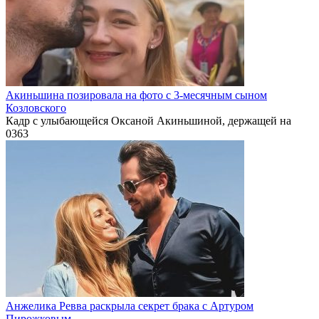
Акиньшина позировала на фото с 3-месячным сыном
Козловского
Кадр с улыбающейся Оксаной Акиньшиной, держащей на
0
363
Анжелика Ревва раскрыла секрет брака с Артуром
Пирожковым