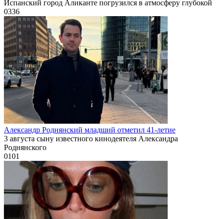
Испанский город Аликанте погрузился в атмосферу глубокой
0
336
Александр Роднянский младший отметил 41-летие
3 августа сыну известного кинодеятеля Александра
Роднянского
0
101