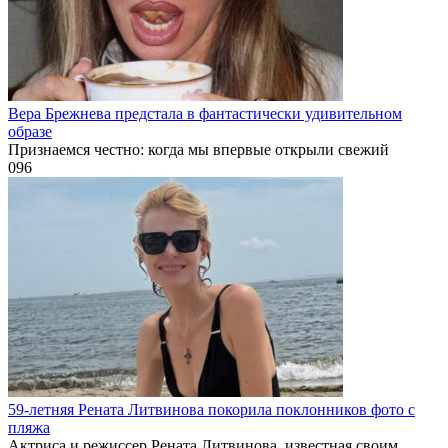
Вера Брежнева предстала в фантастически удивительном
образе
Признаемся честно: когда мы впервые открыли свежий
0
96
59-летняя Рената Литвинова покорила поклонников фото с
пляжа
Актриса и режиссер Рената Литвинова, известная своим