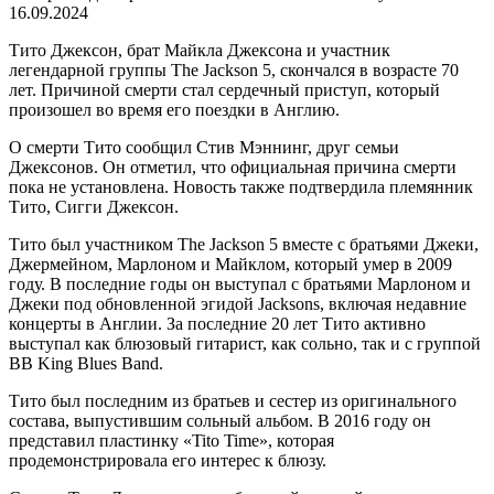
16.09.2024
Тито Джексон, брат Майкла Джексона и участник
легендарной группы The Jackson 5, скончался в возрасте 70
лет. Причиной смерти стал сердечный приступ, который
произошел во время его поездки в Англию.
О смерти Тито сообщил Стив Мэннинг, друг семьи
Джексонов. Он отметил, что официальная причина смерти
пока не установлена. Новость также подтвердила племянник
Тито, Сигги Джексон.
Тито был участником The Jackson 5 вместе с братьями Джеки,
Джермейном, Марлоном и Майклом, который умер в 2009
году. В последние годы он выступал с братьями Марлоном и
Джеки под обновленной эгидой Jacksons, включая недавние
концерты в Англии. За последние 20 лет Тито активно
выступал как блюзовый гитарист, как сольно, так и с группой
BB King Blues Band.
Тито был последним из братьев и сестер из оригинального
состава, выпустившим сольный альбом. В 2016 году он
представил пластинку «Tito Time», которая
продемонстрировала его интерес к блюзу.