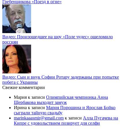
Гребенщикова «Поезд в огне»
Видео: Произошедшее на шоу «Поле чудес» ошеломило
россиян
Видео: Сын и внук Софии Ротару задержаны при попытке
побега с Украины
Свежие комментарии
Мария
к записи
Олимпийская чемпионка Анна
Щербакова выходит замуж
Ирина
к записи
Мария Порошина и Ярослав Бойко
сыграли тайную свадьбу
marinkaaasmir@gmail.com
к записи
Алла Пугачева на
Кипре с удовольствием позирует для селфи