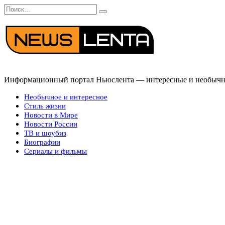
Перейти
Search
к
for:
содержанию
Информационный портал Ньюслента — интересные и необычные
Необычное и интересное
Стиль жизни
Новости в Мире
Новости России
ТВ и шоубиз
Биографии
Сериалы и фильмы