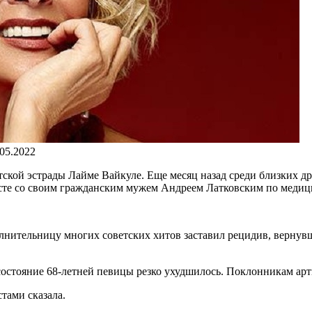
.05.2022
тской эстрады Лайме Вайкуле. Еще месяц назад среди близких др
есте со своим гражданским мужем Андреем Латковским по меди
сполнительницу многих советских хитов заставил рецидив, верн
остояние 68-летней певицы резко ухудшилось. Поклонникам артис
тами сказала.