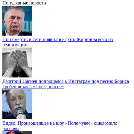
Популярные новости
При смерти: в сети появились фото Жириновского из
реанимации
Дмитрий Нагиев попрощался в Инстаграм под песню Бориса
Гребенщикова «Поезд в огне»
Видео: Произошедшее на шоу «Поле чудес» ошеломило
россиян