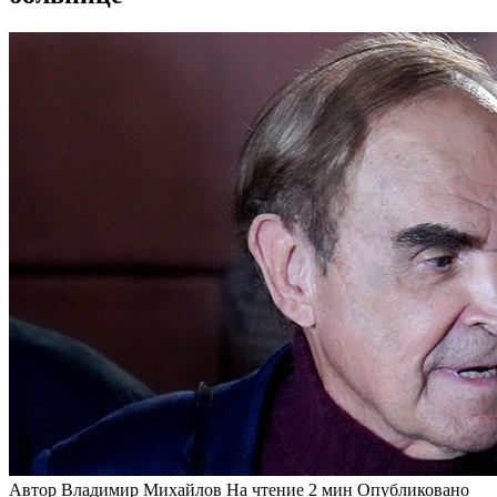
Автор
Владимир Михайлов
На чтение
2 мин
Опубликовано