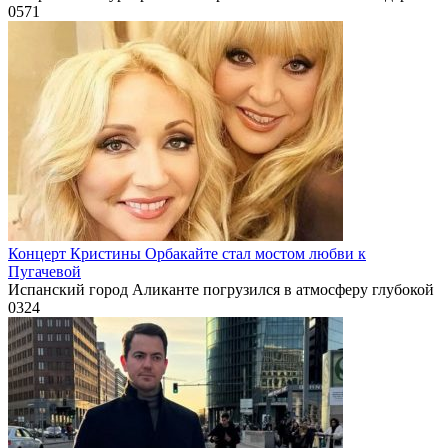
0
571
Концерт Кристины Орбакайте стал мостом любви к
Пугачевой
Испанский город Аликанте погрузился в атмосферу глубокой
0
324