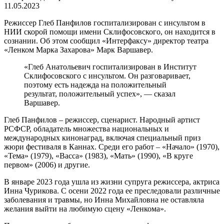
11.05.2023
Режиссер Глеб Панфилов госпитализирован с инсультом в
НИИ скорой помощи имени Склифосовского, он находится в
сознании. Об этом сообщил «Интерфаксу» директор театра
«Ленком Марка Захарова» Марк Варшавер.
«Глеб Анатольевич госпитализирован в Институт
Склифосовского с инсультом. Он разговаривает,
поэтому есть надежда на положительный
результат, положительный успех», — сказал
Варшавер.
Глеб Панфилов – режиссер, сценарист. Народный артист
РСФСР, обладатель множества национальных и
международных кинонаград, включая специальный приз
жюри фестиваля в Каннах. Среди его работ – «Начало» (1970),
«Тема» (1979), «Васса» (1983), «Мать» (1990), «В круге
первом» (2006) и другие.
В январе 2023 года ушла из жизни супруга режиссера, актриса
Инна Чурикова. С осени 2022 года ее преследовали различные
заболевания и травмы, но Инна Михайловна не оставляла
желания выйти на любимую сцену «Ленкома».