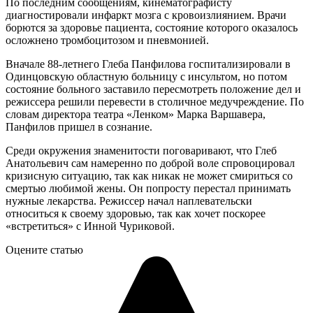
По последним сообщениям, кинематографисту
диагностировали инфаркт мозга с кровоизлиянием. Врачи
борются за здоровье пациента, состояние которого оказалось
осложнено тромбоцитозом и пневмонией.
Вначале 88-летнего Глеба Панфилова госпитализировали в
Одинцовскую областную больницу с инсультом, но потом
состояние больного заставило пересмотреть положение дел и
режиссера решили перевести в столичное медучреждение. По
словам директора театра «Ленком» Марка Варшавера,
Панфилов пришел в сознание.
Среди окружения знаменитости поговаривают, что Глеб
Анатольевич сам намеренно по доброй воле спровоцировал
кризисную ситуацию, так как никак не может смириться со
смертью любимой жены. Он попросту перестал принимать
нужные лекарства. Режиссер начал наплевательски
относиться к своему здоровью, так как хочет поскорее
«встретиться» с Инной Чуриковой.
Оцените статью