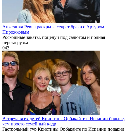
Анжелика Ревва раскрыла секрет брака с Артуром
Пирожковым
Роскошные закаты, поцелуи под салютом и полная
перезагрузка
0
43
Встреча всех детей Кристины Орбакайте в Испании больше,
чем просто семейный кадр
Гастрольный тур Кристины Орбакайте по Испании подарил