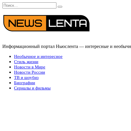
Перейти
Search
к
for:
содержанию
Информационный портал Ньюслента — интересные и необычные
Необычное и интересное
Стиль жизни
Новости в Мире
Новости России
ТВ и шоубиз
Биографии
Сериалы и фильмы