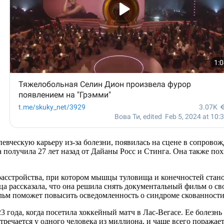
певческую карьеру из-за болезни, появилась на сцене в сопров
 получила 27 лет назад от Дайаны Росс и Стинга. Она также похв
 расстройства, при котором мышцы туловища и конечностей стан
а рассказала, что она решила снять документальный фильм о свое
льм поможет повысить осведомленность о синдроме скованности 
 года, когда посетила хоккейный матч в Лас-Вегасе. Ее болезнь
тречается у одного человека из миллиона, и чаще всего поража