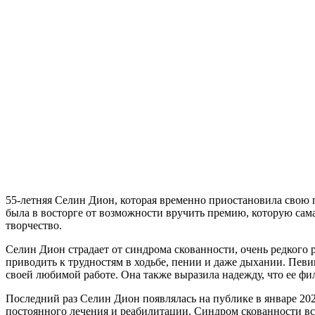
55-летняя Селин Дион, которая временно приостановила свою 
была в восторге от возможности вручить премию, которую сама
творчество.
Селин Дион страдает от синдрома скованности, очень редкого
приводить к трудностям в ходьбе, пении и даже дыхании. Певиц
своей любимой работе. Она также выразила надежду, что ее фи
Последний раз Селин Дион появлялась на публике в январе 2023
постоянного лечения и реабилитации. Синдром скованности вс