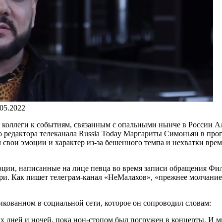
.05.2022
коллеги к событиям, связанным с опальными нынче в России А
го редактора телеканала Russia Today Маргариты Симоньян в п
ал свои эмоции и характер из-за бешенного темпа и нехватки в
эмоции, написанные на лице певца во время записи обращения Ф
ри. Как пишет телеграм-канал «НеМалахов», «прежнее молчание,
икованном в социальной сети, которое он сопроводил словам:
ых дней и ночей, пока нон-стопом был погружен в концерты. И м