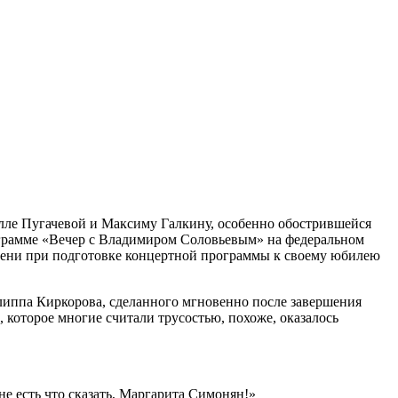
лле Пугачевой и Максиму Галкину, особенно обострившейся
рограмме «Вечер с Владимиром Соловьевым» на федеральном
ремени при подготовке концертной программы к своему юбилею
илиппа Киркорова, сделанного мгновенно после завершения
 которое многие считали трусостью, похоже, оказалось
не есть что сказать, Маргарита Симонян!»