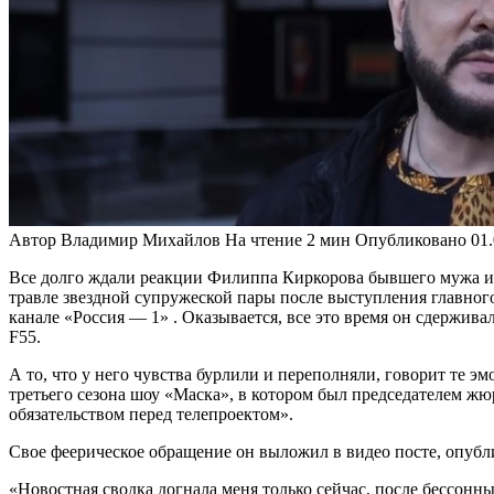
Автор
Владимир Михайлов
На чтение
2 мин
Опубликовано
01
Все долго ждали реакции Филиппа Киркорова бывшего мужа и 
травле звездной супружеской пары после выступления главно
канале «Россия — 1» . Оказывается, все это время он сдержив
F55.
А то, что у него чувства бурлили и переполняли, говорит те 
третьего сезона шоу «Маска», в котором был председателем жю
обязательством перед телепроектом».
Свое феерическое обращение он выложил в видео посте, опубл
«Новостная сводка догнала меня только сейчас, после бессонн