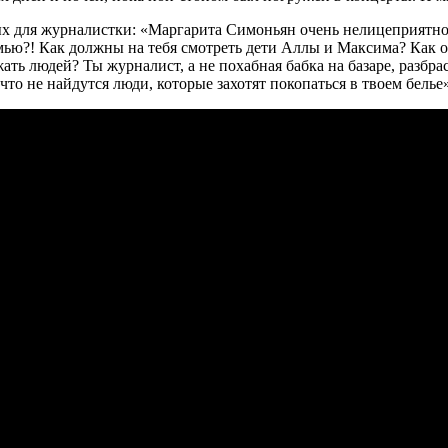
 для журналистки: «Маргарита Симоньян очень нелицеприятно 
емью?! Как должны на тебя смотреть дети Аллы и Максима? Как о
жать людей? Ты журналист, а не похабная бабка на базаре, раз
 что не найдутся люди, которые захотят покопаться в твоем белье»