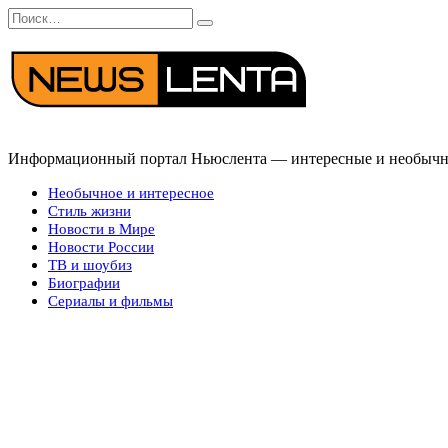
Перейти
Search
к
for:
содержанию
Информационный портал Ньюслента — интересные и необычные
Необычное и интересное
Стиль жизни
Новости в Мире
Новости России
ТВ и шоубиз
Биографии
Сериалы и фильмы