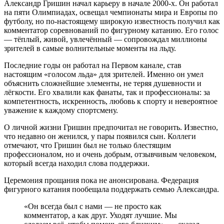
Александр Гришин начал карьеру в начале 2000-х. Он работал
на пяти Олимпиадах, освещал чемпионаты мира и Европы по
футболу, но по-настоящему широкую известность получил как
комментатор соревнований по фигурному катанию. Его голос
— тёплый, живой, увлечённый — сопровождал миллионы
зрителей в самые волнительные моменты на льду.
Последние годы он работал на Первом канале, став
настоящим «голосом льда» для зрителей. Именно он умел
объяснить сложнейшие элементы, не теряя душевности и
лёгкости. Его хвалили как фанаты, так и профессионалы: за
компетентность, искренность, любовь к спорту и невероятное
уважение к каждому спортсмену.
О личной жизни Гришин предпочитал не говорить. Известно,
что недавно он женился, у пары появился сын. Коллеги
отмечают, что Гришин был не только блестящим
профессионалом, но и очень добрым, отзывчивым человеком,
который всегда находил слова поддержки.
Церемония прощания пока не анонсирована. Федерация
фигурного катания пообещала поддержать семью Александра.
«Он всегда был с нами — не просто как
комментатор, а как друг. Уходят лучшие. Мы