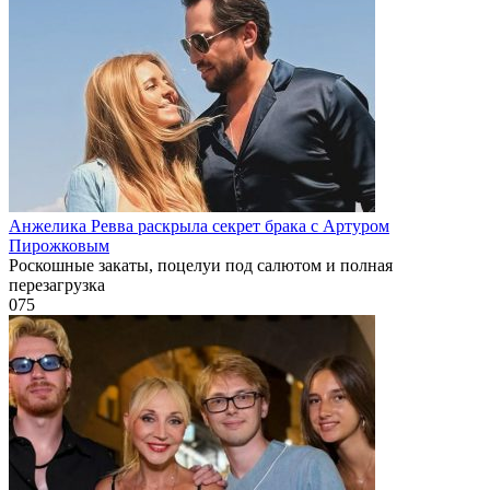
Анжелика Ревва раскрыла секрет брака с Артуром
Пирожковым
Роскошные закаты, поцелуи под салютом и полная
перезагрузка
0
75