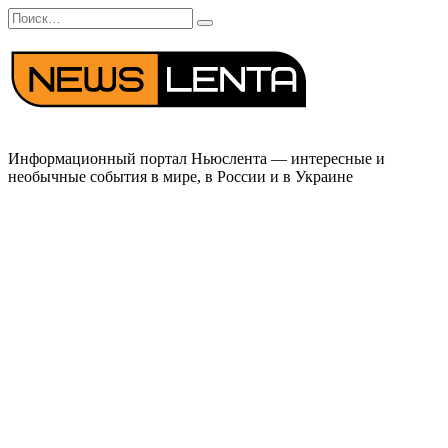
Перейти
Search
к
for:
содержанию
Информационный портал Ньюслента — интересные и
необычные события в мире, в России и в Украине