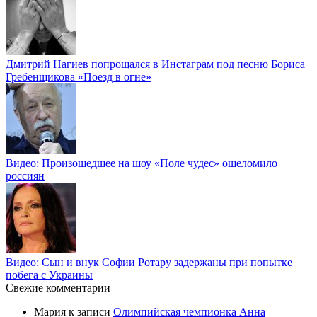
Дмитрий Нагиев попрощался в Инстаграм под песню Бориса
Гребенщикова «Поезд в огне»
Видео: Произошедшее на шоу «Поле чудес» ошеломило
россиян
Видео: Сын и внук Софии Ротару задержаны при попытке
побега с Украины
Свежие комментарии
Мария
к записи
Олимпийская чемпионка Анна