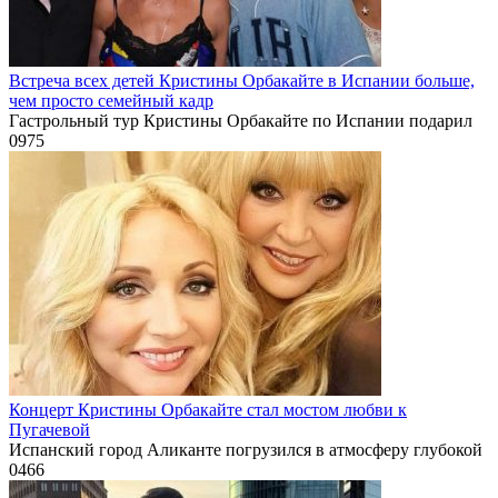
Встреча всех детей Кристины Орбакайте в Испании больше,
чем просто семейный кадр
Гастрольный тур Кристины Орбакайте по Испании подарил
0
975
Концерт Кристины Орбакайте стал мостом любви к
Пугачевой
Испанский город Аликанте погрузился в атмосферу глубокой
0
466