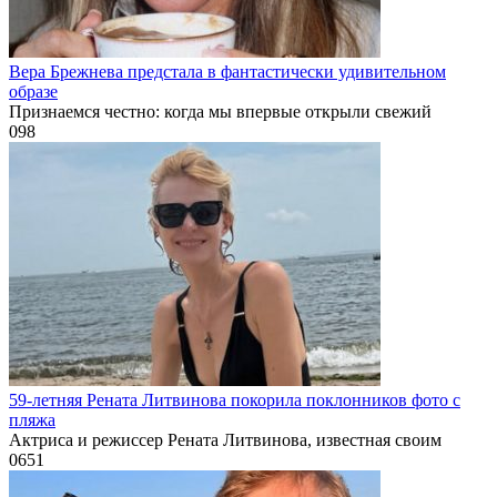
Вера Брежнева предстала в фантастически удивительном
образе
Признаемся честно: когда мы впервые открыли свежий
0
98
59-летняя Рената Литвинова покорила поклонников фото с
пляжа
Актриса и режиссер Рената Литвинова, известная своим
0
651