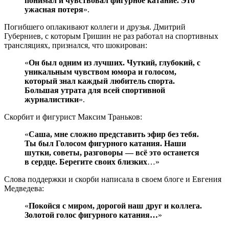
понимал и чувствовал фигурное катание. Это
ужасная потеря
».
Погибшего оплакивают коллеги и друзья. Дмитрий
Губерниев, с которым Гришин не раз работал на спортивных
трансляциях, признался, что шокирован:
«
Он был одним из лучших. Чуткий, глубокий, с
уникальным чувством юмора и голосом,
который знал каждый любитель спорта.
Большая утрата для всей спортивной
журналистики
».
Скорбит и фигурист Максим Траньков:
«
Саша, мне сложно представить эфир без тебя.
Ты был Голосом фигурного катания. Наши
шутки, советы, разговоры — всё это останется
в сердце. Берегите своих близких
…»
Слова поддержки и скорби написала в своем блоге и Евгения
Медведева:
«
Покойся с миром, дорогой наш друг и коллега.
Золотой голос фигурного катания…
»