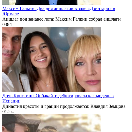
Максим Галкин: Два дня аншлагов в зале «Дзинтари» в
Юрмале
Аншлаг под занавес лета: Максим Галкин собрал аншлаги
0
384
Дочь Кристины Орбакайте дебютировала как модель в
Испании
Династия красоты и грации продолжается: Клавдия Земцова
0
1.2к.