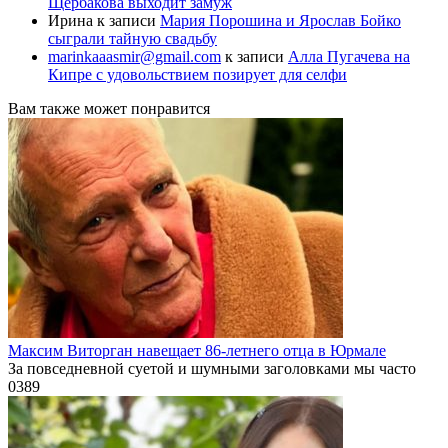
Щербакова выходит замуж
Ирина
к записи
Мария Порошина и Ярослав Бойко
сыграли тайную свадьбу
marinkaaasmir@gmail.com
к записи
Алла Пугачева на
Кипре с удовольствием позирует для селфи
Вам также может понравится
Максим Виторган навещает 86-летнего отца в Юрмале
За повседневной суетой и шумными заголовками мы часто
0
389