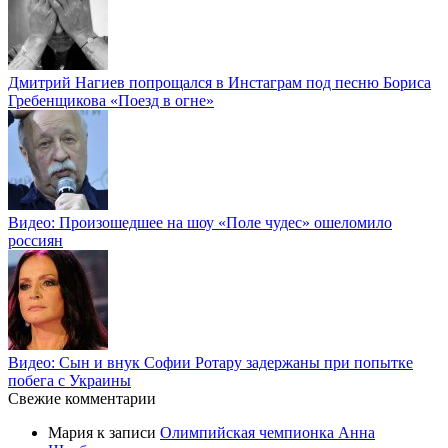
Дмитрий Нагиев попрощался в Инстаграм под песню Бориса
Гребенщикова «Поезд в огне»
Видео: Произошедшее на шоу «Поле чудес» ошеломило
россиян
Видео: Сын и внук Софии Ротару задержаны при попытке
побега с Украины
Свежие комментарии
Мария
к записи
Олимпийская чемпионка Анна