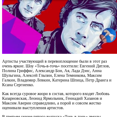
Артисты участвующий в перевоплощение были в этот раз
очень яркие. Шоу «Точь-в-точь» посетили: Евгений Дятлов,
Полина Гриффис, Александр Бон, Ая, Лада Дэнс, Анна
Шульгина, Алексей Глызин, Елена Темникова, Максим
Галкин, Владимир Лeвкин, Катерина Шпица, Пeтр Дранга и
Ксана Сергиенко.
Как всегда суровое жюри в состав, которого входят Любовь
Казарновская, Леонид Ярмольник, Геннадий Хазанов и
Максим Аверин справедливо, а порой и совсем жестко
оценивали выступления артистов.
В третьем сезоне пятого выпуска «Точь-в-точь» звезды