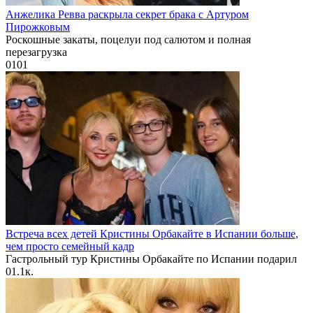
Анжелика Ревва раскрыла секрет брака с Артуром
Пирожковым
Роскошные закаты, поцелуи под салютом и полная
перезагрузка
0
101
Встреча всех детей Кристины Орбакайте в Испании больше,
чем просто семейный кадр
Гастрольный тур Кристины Орбакайте по Испании подарил
0
1.1к.