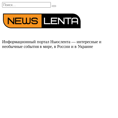
Перейти
Search
к
for:
содержанию
Информационный портал Ньюслента — интересные и
необычные события в мире, в России и в Украине