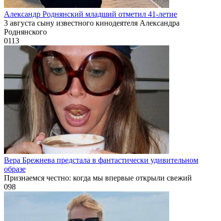
Александр Роднянский младший отметил 41-летие
3 августа сыну известного кинодеятеля Александра
Роднянского
0
113
Вера Брежнева предстала в фантастически удивительном
образе
Признаемся честно: когда мы впервые открыли свежий
0
98