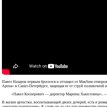
Павел Назаров первым бросился и оттащил от МакSим отморож
Арена» в Санкт-Петербурге, защищая ее от струй поливочной м
«Павел Коснерович — директор Марины Хьюстовны», — н
В жизни артистки, воспитывающей двоих дочерей, есть и роман
«ангелом-хранителем». К слову он до сих пор неизвестен широ