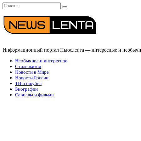
Перейти
Search
к
for:
содержанию
Информационный портал Ньюслента — интересные и необычные
Необычное и интересное
Стиль жизни
Новости в Мире
Новости России
ТВ и шоубиз
Биографии
Сериалы и фильмы