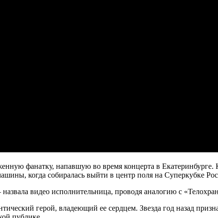
енную фанатку, напавшую во время концерта в Екатеринбурге. 
ашины, когда собиралась выйти в центр поля на Суперкубке Рос
азвала видео исполнительница, проводя аналогию с «Телохран
тический герой, владеющий ее сердцем. Звезда год назад призна
кой публике.