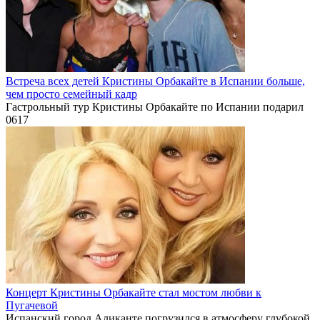
Встреча всех детей Кристины Орбакайте в Испании больше,
чем просто семейный кадр
Гастрольный тур Кристины Орбакайте по Испании подарил
0
617
Концерт Кристины Орбакайте стал мостом любви к
Пугачевой
Испанский город Аликанте погрузился в атмосферу глубокой