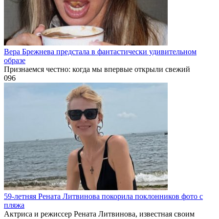
Вера Брежнева предстала в фантастически удивительном
образе
Признаемся честно: когда мы впервые открыли свежий
0
96
59-летняя Рената Литвинова покорила поклонников фото с
пляжа
Актриса и режиссер Рената Литвинова, известная своим