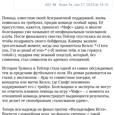
Певица, известная своей безграничной поддержкой, вновь
появилась на трибунах, придав команде особый заряд. Её
присутствие, кажется, приносит «Чифс» удачу, и многие
болельщики уже называют её неофициальным талисманом
клуба. После финального свистка Тейлор спустилась на поле,
чтобы поздравить своего бойфренда. Камеры засняли
трогательный момент, когда она прошептала Келси: *«I love
you, I’m so proud of you»* («Я люблю тебя, я так горжусь
тобой»), подарив ему нежный поцелуй, который, без
сомнения, стал символом их крепких отношений.
История Трэвиса и Тейлор стала одной из самых обсуждаемых
тем за пределами футбольного поля. Их роман развивается на
глазах у миллионов – будь то совместные поездки, её
концерты или матчи Келси, где Свифт неизменно
поддерживает его с трибун. Болельщики и эксперты не могут
не отметить влияние певицы на игру «Чифс» – с момента их
отношений команда демонстрирует выдающиеся результаты,
что делает её своеобразным «талисманом удачи».
Теперь вся надежда на финал против «Филадельфии Иглз».
Впереди сложнейшая игра, но фанаты уверены: с такой