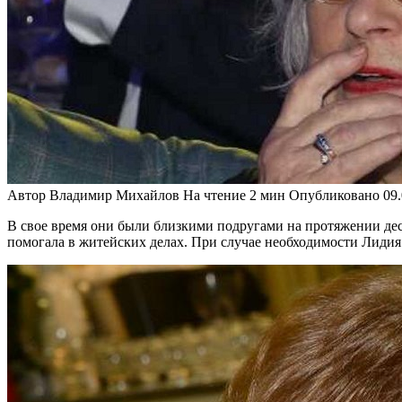
Автор
Владимир Михайлов
На чтение
2 мин
Опубликовано
09
В свое время они были близкими подругами на протяжении деся
помогала в житейских делах. При случае необходимости Лидия