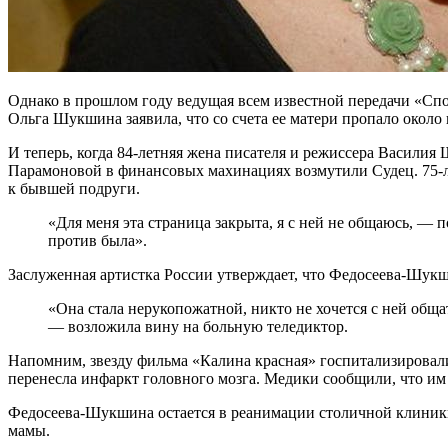
Однако в прошлом году ведущая всем известной передачи «Спо
Ольга Шукшина заявила, что со счета ее матери пропало окол
И теперь, когда 84-летняя жена писателя и режиссера Василия
Парамоновой в финансовых махинациях возмутили Судец. 75-ле
к бывшей подруги.
«Для меня эта страница закрыта, я с ней не общаюсь, — п
против была».
Заслуженная артистка России утверждает, что Федосеева-Шукши
«Она стала нерукопожатной, никто не хочется с ней общать
— возложила вину на больную теледиктор.
Напомним, звезду фильма «Калина красная» госпитализировали
перенесла инфаркт головного мозга. Медики сообщили, что им 
Федосеева-Шукшина остается в реанимации столичной клиники. 
мамы.