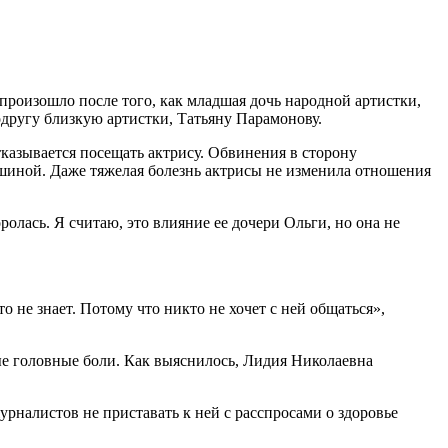
роизошло после того, как младшая дочь народной артистки,
одругу близкую артистки, Татьяну Парамонову.
тказывается посещать актрису. Обвинения в сторону
шиной. Даже тяжелая болезнь актрисы не изменила отношения
ролась. Я считаю, это влияние ее дочери Ольги, но она не
то не знает. Потому что никто не хочет с ней общаться»,
ые головные боли. Как выяснилось, Лидия Николаевна
рналистов не приставать к ней с расспросами о здоровье