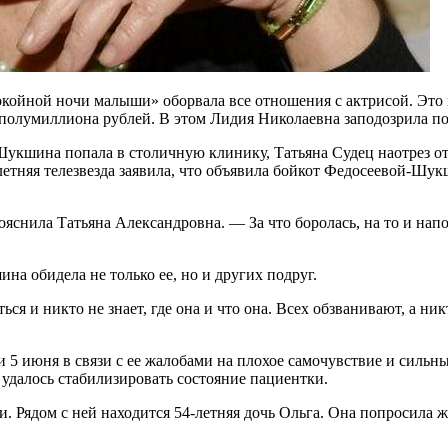
койной ночи малыши» оборвала все отношения с актрисой. Это п
о полумиллиона рублей. В этом Лидия Николаевна заподозрила п
 Шукшина попала в столичную клинику, Татьяна Судец наотрез о
тняя телезвезда заявила, что объявила бойкот Федосеевой-Шук
ояснила Татьяна Александровна. — За что боролась, на то и напо
на обидела не только ее, но и других подруг.
ся и никто не знает, где она и что она. Всех обзванивают, а ник
 5 июня в связи с ее жалобами на плохое самочувствие и сильн
удалось стабилизировать состояние пациентки.
Рядом с ней находится 54-летняя дочь Ольга. Она попросила жу