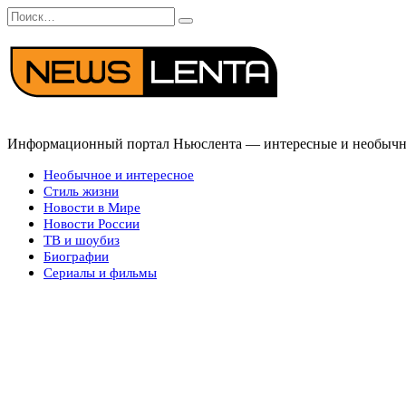
Перейти
Search
к
for:
содержанию
Информационный портал Ньюслента — интересные и необычные
Необычное и интересное
Стиль жизни
Новости в Мире
Новости России
ТВ и шоубиз
Биографии
Сериалы и фильмы