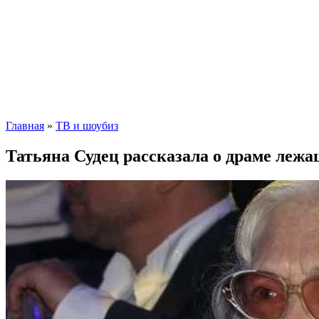
Главная
»
ТВ и шоубиз
Татьяна Судец рассказала о драме ле