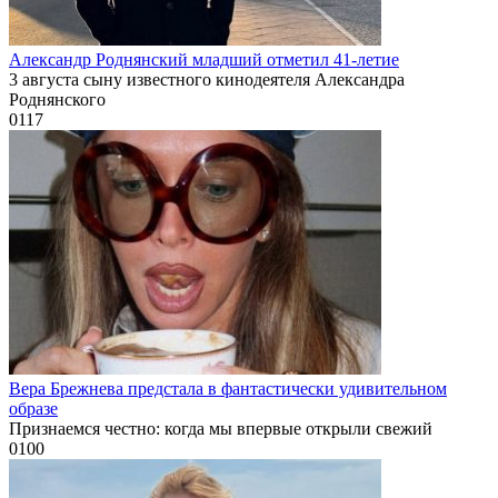
Александр Роднянский младший отметил 41-летие
3 августа сыну известного кинодеятеля Александра
Роднянского
0
117
Вера Брежнева предстала в фантастически удивительном
образе
Признаемся честно: когда мы впервые открыли свежий
0
100