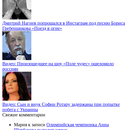
Дмитрий Нагиев попрощался в Инстаграм под песню Бориса
Гребенщикова «Поезд в огне»
Видео: Произошедшее на шоу «Поле чудес» ошеломило
россиян
Видео: Сын и внук Софии Ротару задержаны при попытке
побега с Украины
Свежие комментарии
Мария
к записи
Олимпийская чемпионка Анна
Щербакова выходит замуж