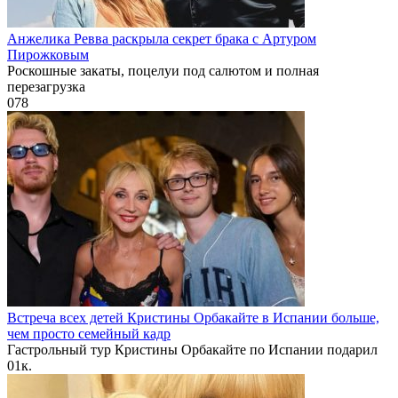
Анжелика Ревва раскрыла секрет брака с Артуром
Пирожковым
Роскошные закаты, поцелуи под салютом и полная
перезагрузка
0
78
Встреча всех детей Кристины Орбакайте в Испании больше,
чем просто семейный кадр
Гастрольный тур Кристины Орбакайте по Испании подарил
0
1к.