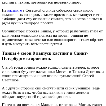
кастинга, так как претендентов нереально много.
На
кастинге
в Северной столице собралось сверх много
талантливых танцоров, а также просто тех, кто танцует и его
амбиции дают ему основание считать, что он готов влиться в
ряды лучших танцоров проекта.
Организаторы проекта Танцы, у которых разбегались глаза от
количества желающих попасть на проект, решили не
ограничивать механически или волюнтаристическим образом
и дать выступить всем претендентам.
Танцы 4 сезон 8 выпуск кастинг в Санкт-
Петербурге второй день
С этой точки зрения можно только пожалеть жюри, которое
составляют будущие наставники Мигель и Татьяна Денисова,а
также примкнувший к ним вечно неунывающий Сергей
Светлаков.
А с другой стороны они смогут найти своих учеников, ведь
может быть и так, чтобы наставник и ученик должны
обладать внутренней гармонией единства.
Перед нами предстанет Мальвина, от которой Мигель станет