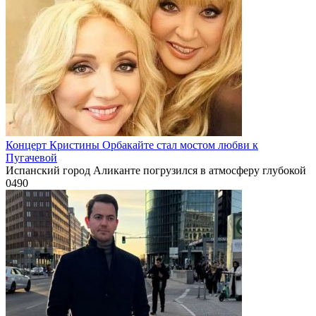
Концерт Кристины Орбакайте стал мостом любви к
Пугачевой
Испанский город Аликанте погрузился в атмосферу глубокой
0
490