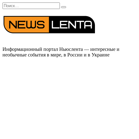
Перейти
Search
к
for:
содержанию
Информационный портал Ньюслента — интересные и
необычные события в мире, в России и в Украине