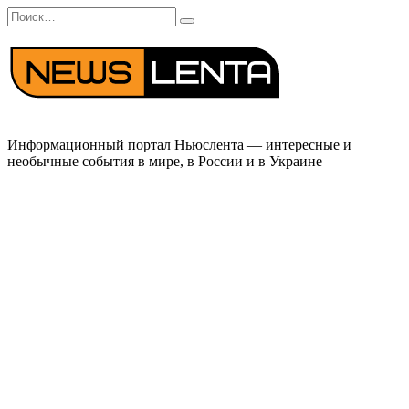
Перейти
Search
к
for:
содержанию
Информационный портал Ньюслента — интересные и
необычные события в мире, в России и в Украине