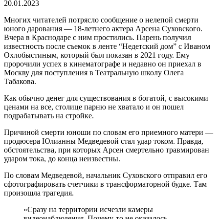
20.01.2023
Многих читателей потрясло сообщение о нелепой смерти
юного дарования — 18-летнего актера Арсена Суховского.
Вчера в Краснодаре с ним простились. Парень получил
известность после съемок в ленте “Недетский дом” с Иваном
Охлобыстиным, который был показан в 2021 году. Ему
пророчили успех в кинематографе и недавно он приехал в
Москву для поступления в Театральную школу Олега
Табакова.
Как обычно денег для существования в богатой, с высокими
ценами на все, столице парню не хватало и он пошел
подрабатывать на стройке.
Причиной смерти юноши по словам его приемного матери —
продюсера Юлианны Медведевой стал удар током. Правда,
обстоятельства, при которых Арсен смертельно травмирован
ударом тока, до конца неизвестны.
По словам Медведевой, начальник Суховского отправил его
сфотографировать счетчики в трансформаторной будке. Там
произошла трагедия.
«Сразу на территории исчезли камеры
видеонаблюдения. Почему-то не оказалось