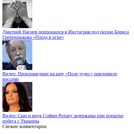
Дмитрий Нагиев попрощался в Инстаграм под песню Бориса
Гребенщикова «Поезд в огне»
Видео: Произошедшее на шоу «Поле чудес» ошеломило
россиян
Видео: Сын и внук Софии Ротару задержаны при попытке
побега с Украины
Свежие комментарии