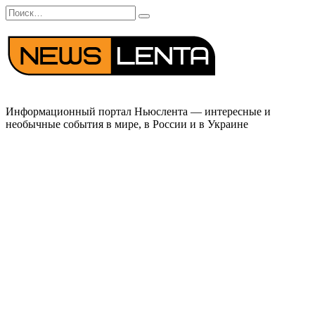
Перейти
Search
к
for:
содержанию
Информационный портал Ньюслента — интересные и
необычные события в мире, в России и в Украине