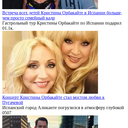
Встреча всех детей Кристины Орбакайте в Испании больше,
чем просто семейный кадр
Гастрольный тур Кристины Орбакайте по Испании подарил
0
1.1к.
Концерт Кристины Орбакайте стал мостом любви к
Пугачевой
Испанский город Аликанте погрузился в атмосферу глубокой
0
507