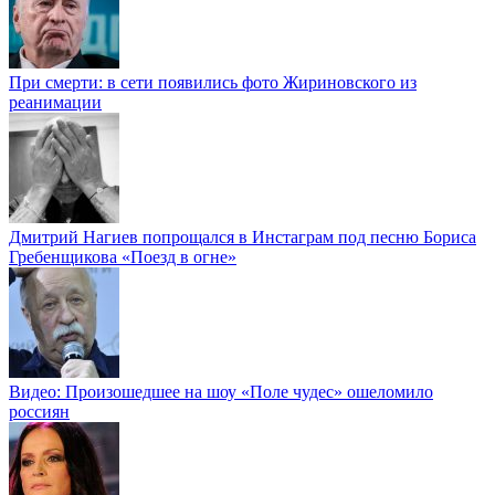
При смерти: в сети появились фото Жириновского из
реанимации
Дмитрий Нагиев попрощался в Инстаграм под песню Бориса
Гребенщикова «Поезд в огне»
Видео: Произошедшее на шоу «Поле чудес» ошеломило
россиян