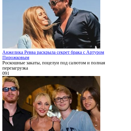
Анжелика Ревва раскрыла секрет брака с Артуром
Пирожковым
Роскошные закаты, поцелуи под салютом и полная
перезагрузка
0
91