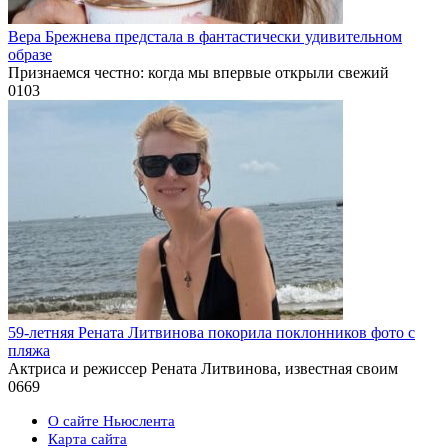
Вера Брежнева предстала в фантастически удивительном
образе
Признаемся честно: когда мы впервые открыли свежий
0
103
59-летняя Рената Литвинова покорила поклонников фото с
пляжа
Актриса и режиссер Рената Литвинова, известная своим
0
669
О сайте Ньюслента
Карта сайта