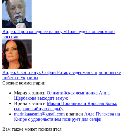
Видео: Произошедшее на шоу «Поле чудес» ошеломило
россиян
Видео: Сын и внук Софии Ротару задержаны при попытке
побега с Украины
Свежие комментарии
Мария
к записи
Олимпийская чемпионка Анна
Щербакова выходит замуж
Ирина
к записи
Мария Порошина и Ярослав Бойко
сыграли тайную свадьбу
marinkaaasmir@gmail.com
к записи
Алла Пугачева на
Кипре с удовольствием позирует для селфи
Вам также может понравится