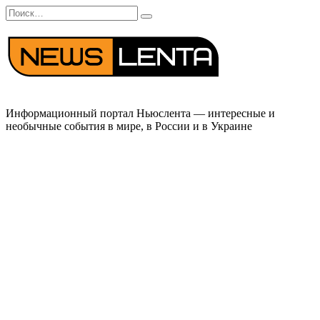
Перейти
Search
к
for:
содержанию
Информационный портал Ньюслента — интересные и
необычные события в мире, в России и в Украине