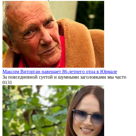
Максим Виторган навещает 86-летнего отца в Юрмале
За повседневной суетой и шумными заголовками мы часто
0
131