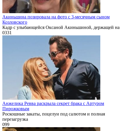
Акиньшина позировала на фото с 3-месячным сыном
Козловского
Кадр с улыбающейся Оксаной Акиньшиной, держащей на
0
331
Анжелика Ревва раскрыла секрет брака с Артуром
Пирожковым
Роскошные закаты, поцелуи под салютом и полная
перезагрузка
0
99