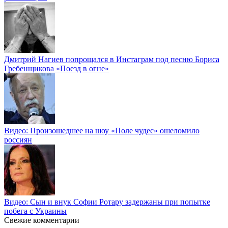
Дмитрий Нагиев попрощался в Инстаграм под песню Бориса
Гребенщикова «Поезд в огне»
Видео: Произошедшее на шоу «Поле чудес» ошеломило
россиян
Видео: Сын и внук Софии Ротару задержаны при попытке
побега с Украины
Свежие комментарии