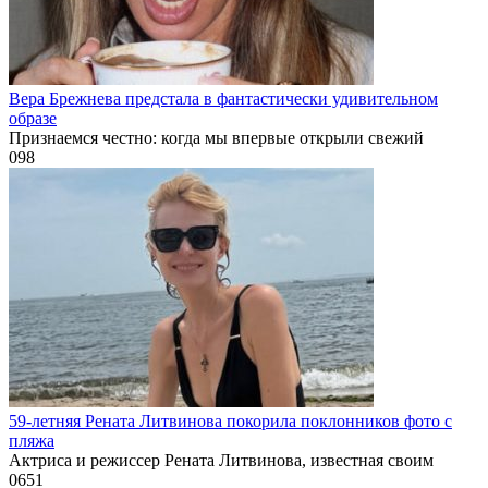
Вера Брежнева предстала в фантастически удивительном
образе
Признаемся честно: когда мы впервые открыли свежий
0
98
59-летняя Рената Литвинова покорила поклонников фото с
пляжа
Актриса и режиссер Рената Литвинова, известная своим
0
651