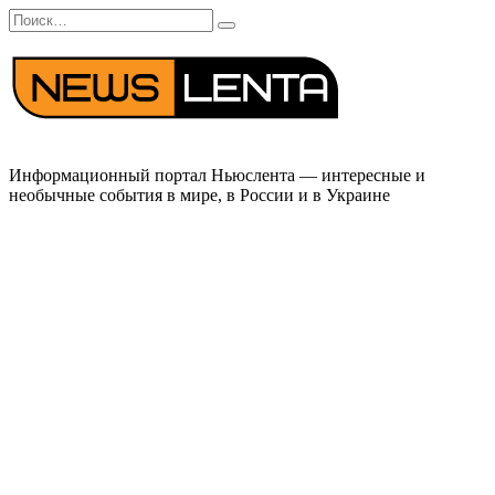
Перейти
Search
к
for:
содержанию
Информационный портал Ньюслента — интересные и
необычные события в мире, в России и в Украине