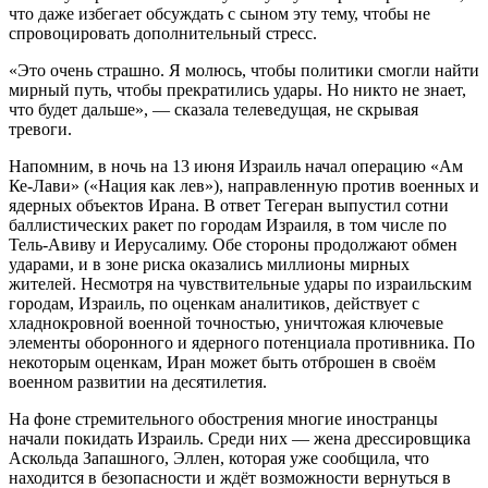
что даже избегает обсуждать с сыном эту тему, чтобы не
спровоцировать дополнительный стресс.
«Это очень страшно. Я молюсь, чтобы политики смогли найти
мирный путь, чтобы прекратились удары. Но никто не знает,
что будет дальше», — сказала телеведущая, не скрывая
тревоги.
Напомним, в ночь на 13 июня Израиль начал операцию «Ам
Ке-Лави» («Нация как лев»), направленную против военных и
ядерных объектов Ирана. В ответ Тегеран выпустил сотни
баллистических ракет по городам Израиля, в том числе по
Тель-Авиву и Иерусалиму. Обе стороны продолжают обмен
ударами, и в зоне риска оказались миллионы мирных
жителей. Несмотря на чувствительные удары по израильским
городам, Израиль, по оценкам аналитиков, действует с
хладнокровной военной точностью, уничтожая ключевые
элементы оборонного и ядерного потенциала противника. По
некоторым оценкам, Иран может быть отброшен в своём
военном развитии на десятилетия.
На фоне стремительного обострения многие иностранцы
начали покидать Израиль. Среди них — жена дрессировщика
Аскольда Запашного, Эллен, которая уже сообщила, что
находится в безопасности и ждёт возможности вернуться в