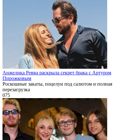
Анжелика Ревва раскрыла секрет брака с Артуром
Пирожковым
Роскошные закаты, поцелуи под салютом и полная
перезагрузка
0
75