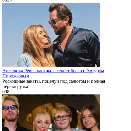
Анжелика Ревва раскрыла секрет брака с Артуром
Пирожковым
Роскошные закаты, поцелуи под салютом и полная
перезагрузка
0
98