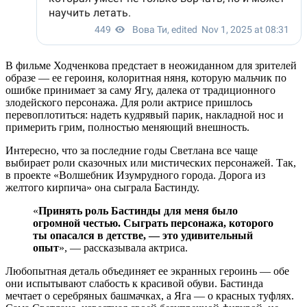
В фильме Ходченкова предстает в неожиданном для зрителей
образе — ее героиня, колоритная няня, которую мальчик по
ошибке принимает за саму Ягу, далека от традиционного
злодейского персонажа. Для роли актрисе пришлось
перевоплотиться: надеть кудрявый парик, накладной нос и
примерить грим, полностью меняющий внешность.
Интересно, что за последние годы Светлана все чаще
выбирает роли сказочных или мистических персонажей. Так,
в проекте «Волшебник Изумрудного города. Дорога из
желтого кирпича» она сыграла Бастинду.
«
Принять роль Бастинды для меня было
огромной честью. Сыграть персонажа, которого
ты опасался в детстве, — это удивительный
опыт
», — рассказывала актриса.
Любопытная деталь объединяет ее экранных героинь — обе
они испытывают слабость к красивой обуви. Бастинда
мечтает о серебряных башмачках, а Яга — о красных туфлях.