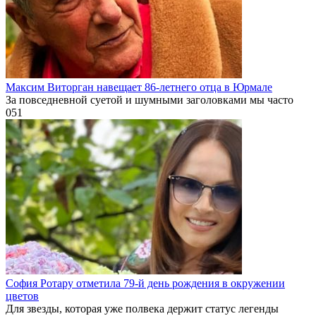
Максим Виторган навещает 86-летнего отца в Юрмале
За повседневной суетой и шумными заголовками мы часто
0
51
София Ротару отметила 79-й день рождения в окружении
цветов
Для звезды, которая уже полвека держит статус легенды