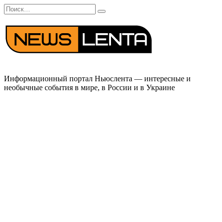
Перейти
Search
к
for:
содержанию
Информационный портал Ньюслента — интересные и
необычные события в мире, в России и в Украине