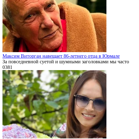
Максим Виторган навещает 86-летнего отца в Юрмале
За повседневной суетой и шумными заголовками мы часто
0
381