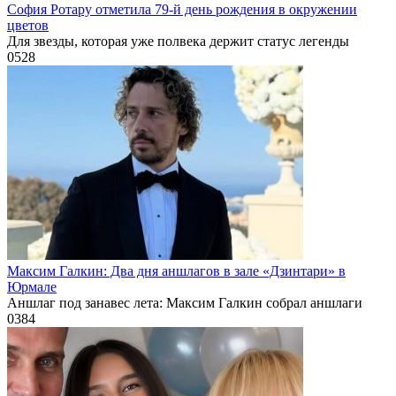
София Ротару отметила 79-й день рождения в окружении
цветов
Для звезды, которая уже полвека держит статус легенды
0
528
Максим Галкин: Два дня аншлагов в зале «Дзинтари» в
Юрмале
Аншлаг под занавес лета: Максим Галкин собрал аншлаги
0
384