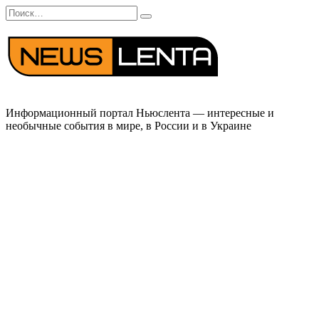
Перейти
Search
к
for:
содержанию
Информационный портал Ньюслента — интересные и
необычные события в мире, в России и в Украине