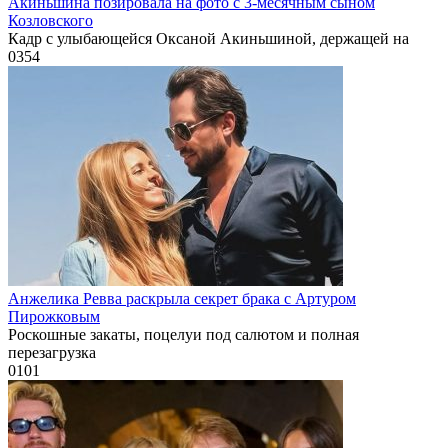
Акиньшина позировала на фото с 3-месячным сыном
Козловского
Кадр с улыбающейся Оксаной Акиньшиной, держащей на
0
354
Анжелика Ревва раскрыла секрет брака с Артуром
Пирожковым
Роскошные закаты, поцелуи под салютом и полная
перезагрузка
0
101