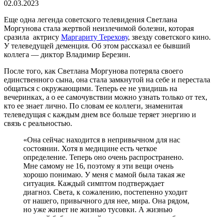
02.03.2023
Еще одна легенда советского телевидения Светлана
Моргунова стала жертвой неизлечимой болезни, которая
сразила актрису
Маргариту Терехову
, звезду советского кино.
У телеведущей деменция. Об этом рассказал ее бывший
коллега — диктор Владимир Березин.
После того, как Светлана Моргунова потеряла своего
единственного сына, она стала замкнутой на себе и перестала
общаться с окружающими. Теперь ее не увидишь на
вечеринках, а о ее самочувствии можно узнать только от тех,
кто ее знает лично. По словам ее коллеги, знаменитая
телеведущая с каждым днем все больше теряет энергию и
связь с реальностью.
«Она сейчас находится в непривычном для нас
состоянии. Хотя в медицине есть четкое
определение. Теперь оно очень распространено.
Мне самому не 16, поэтому я эти вещи очень
хорошо понимаю. У меня с мамой была такая же
ситуация. Каждый симптом подтверждает
диагноз. Света, к сожалению, постепенно уходит
от нашего, привычного для нее, мира. Она рядом,
но уже живет не жизнью тусовки. А жизнью