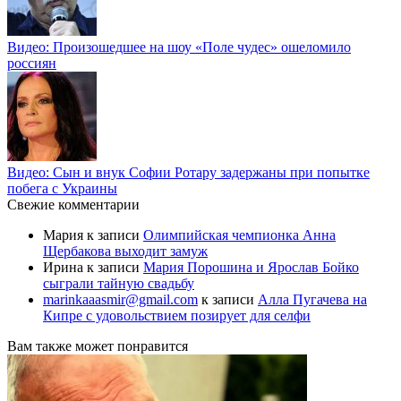
Видео: Произошедшее на шоу «Поле чудес» ошеломило
россиян
Видео: Сын и внук Софии Ротару задержаны при попытке
побега с Украины
Свежие комментарии
Мария
к записи
Олимпийская чемпионка Анна
Щербакова выходит замуж
Ирина
к записи
Мария Порошина и Ярослав Бойко
сыграли тайную свадьбу
marinkaaasmir@gmail.com
к записи
Алла Пугачева на
Кипре с удовольствием позирует для селфи
Вам также может понравится