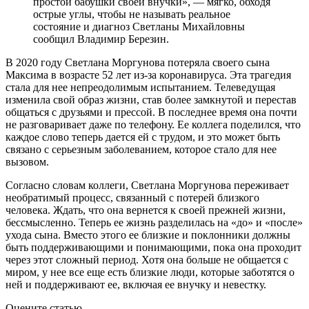
простой бабушки своей внучки», — мягко, обходя
острые углы, чтобы не называть реальное
состояние и диагноз Светланы Михайловны
сообщил Владимир Березин.
В 2020 году Светлана Моргунова потеряла своего сына
Максима в возрасте 52 лет из-за коронавируса. Эта трагедия
стала для нее непреодолимым испытанием. Телеведущая
изменила свой образ жизни, став более замкнутой и перестав
общаться с друзьями и прессой. В последнее время она почти
не разговаривает даже по телефону. Ее коллега поделился, что
каждое слово теперь дается ей с трудом, и это может быть
связано с серьезным заболеванием, которое стало для нее
вызовом.
Согласно словам коллеги, Светлана Моргунова переживает
необратимый процесс, связанный с потерей близкого
человека. Ждать, что она вернется к своей прежней жизни,
бессмысленно. Теперь ее жизнь разделилась на «до» и «после»
ухода сына. Вместо этого ее близкие и поклонники должны
быть поддерживающими и понимающими, пока она проходит
через этот сложный период. Хотя она больше не общается с
миром, у нее все еще есть близкие люди, которые заботятся о
ней и поддерживают ее, включая ее внучку и невестку.
Оцените статью