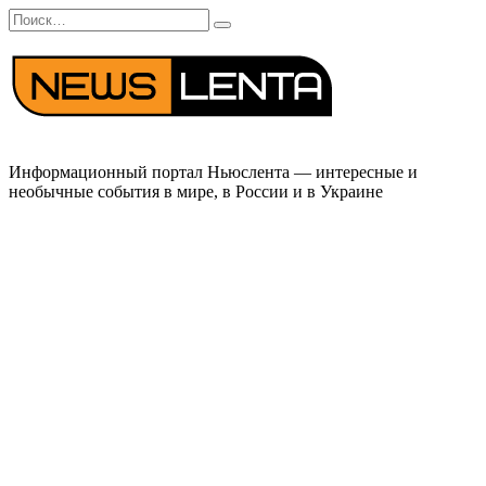
Перейти
Search
к
for:
содержанию
Информационный портал Ньюслента — интересные и
необычные события в мире, в России и в Украине