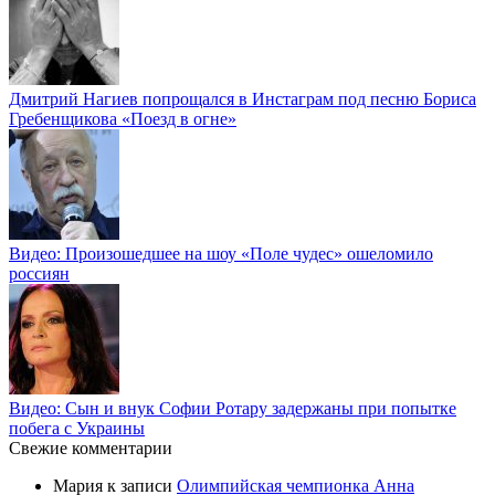
Дмитрий Нагиев попрощался в Инстаграм под песню Бориса
Гребенщикова «Поезд в огне»
Видео: Произошедшее на шоу «Поле чудес» ошеломило
россиян
Видео: Сын и внук Софии Ротару задержаны при попытке
побега с Украины
Свежие комментарии
Мария
к записи
Олимпийская чемпионка Анна