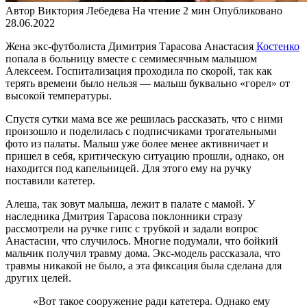
Автор
Виктория Лебедева
На чтение
2 мин
Опубликовано
28.06.2022
Жена экс-футболиста Димитрия Тарасова Анастасия
Костенко
попала в больницу вместе с семимесячным малышом
Алексеем. Госпитализация проходила по скорой, так как
терять времени было нельзя — малыш буквально «горел» от
высокой температуры.
Спустя сутки мама все же решилась рассказать, что с ними
произошло и поделилась с подписчиками трогательными
фото из палаты. Малыш уже более менее активничает и
пришел в себя, критическую ситуацию прошли, однако, он
находится под капельницей. Для этого ему на ручку
поставили катетер.
Алеша, так зовут малыша, лежит в палате с мамой. У
наследника Дмитрия Тарасова поклонники стразу
рассмотрели на ручке гипс с трубкой и задали вопрос
Анастасии, что случилось. Многие подумали, что бойкий
мальчик получил травму дома. Экс-модель рассказала, что
травмы никакой не было, а эта фиксация была сделана для
других целей.
«Вот такое сооружение ради катетера. Однако ему