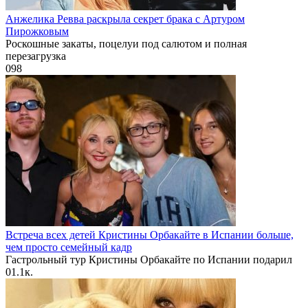
Анжелика Ревва раскрыла секрет брака с Артуром
Пирожковым
Роскошные закаты, поцелуи под салютом и полная
перезагрузка
0
98
Встреча всех детей Кристины Орбакайте в Испании больше,
чем просто семейный кадр
Гастрольный тур Кристины Орбакайте по Испании подарил
0
1.1к.