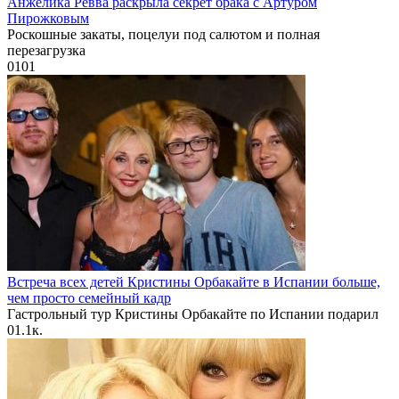
Анжелика Ревва раскрыла секрет брака с Артуром
Пирожковым
Роскошные закаты, поцелуи под салютом и полная
перезагрузка
0
101
Встреча всех детей Кристины Орбакайте в Испании больше,
чем просто семейный кадр
Гастрольный тур Кристины Орбакайте по Испании подарил
0
1.1к.