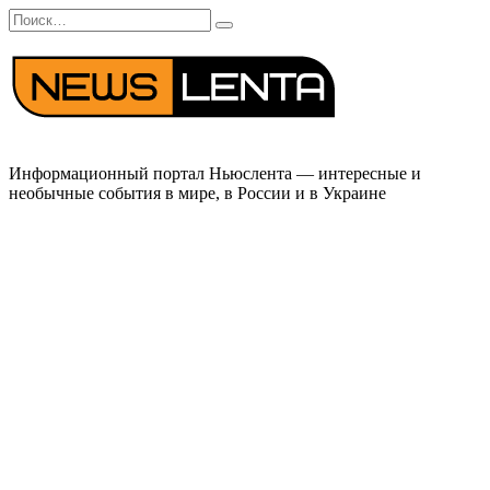
Перейти
Search
к
for:
содержанию
Информационный портал Ньюслента — интересные и
необычные события в мире, в России и в Украине