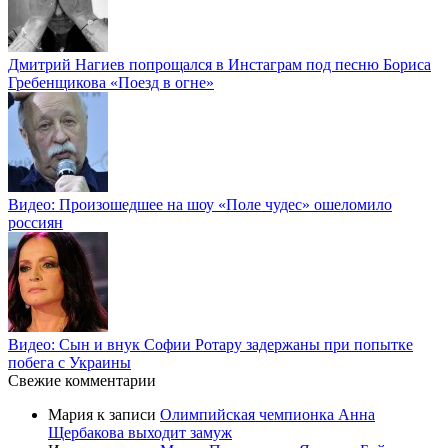
Дмитрий Нагиев попрощался в Инстаграм под песню Бориса
Гребенщикова «Поезд в огне»
Видео: Произошедшее на шоу «Поле чудес» ошеломило
россиян
Видео: Сын и внук Софии Ротару задержаны при попытке
побега с Украины
Свежие комментарии
Мария
к записи
Олимпийская чемпионка Анна
Щербакова выходит замуж