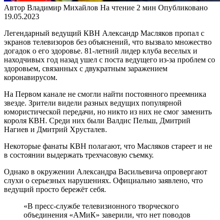
Автор
Владимир Михайлов
На чтение
2 мин
Опубликовано
19.05.2023
Легендарный ведущий КВН Александр Масляков пропал с
экранов телевизоров без объяснений, что вызвало множество
догадок о его здоровье. 81-летний лидер клуба веселых и
находчивых год назад ушел с поста ведущего из-за проблем со
здоровьем, связанных с двукратным заражением
коронавирусом.
На Первом канале не смогли найти постоянного преемника
звезде. Зрители видели разных ведущих популярной
юмористической передачи, но никто из них не смог заменить
короля КВН. Среди них были Валдис Пельш, Дмитрий
Нагиев и Дмитрий Хрусталев.
Некоторые фанаты КВН полагают, что Масляков стареет и не
в состоянии выдержать трехчасовую съемку.
Однако в окружении Александра Васильевича опровергают
слухи о серьезных нарушениях. Официально заявлено, что
ведущий просто бережёт себя.
«В пресс-службе телевизионного творческого
объединения «АМиК» заверили, что нет поводов