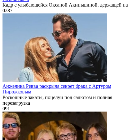
Кадр с улыбающейся Оксаной Акиньшиной, держащей на
0
287
Анжелика Ревва раскрыла секрет брака с Артуром
Пирожковым
Роскошные закаты, поцелуи под салютом и полная
перезагрузка
0
91