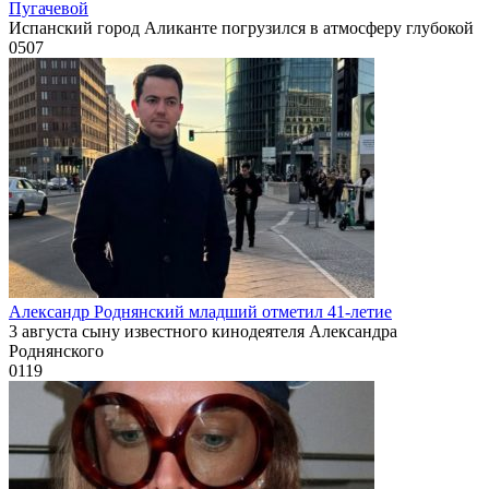
Пугачевой
Испанский город Аликанте погрузился в атмосферу глубокой
0
507
Александр Роднянский младший отметил 41-летие
3 августа сыну известного кинодеятеля Александра
Роднянского
0
119