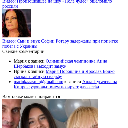
Видео: Произошедшее на шоу «Поле чудес» ошеломило
россиян
Видео: Сын и внук Софии Ротару задержаны при попытке
побега с Украины
Свежие комментарии
Мария
к записи
Олимпийская чемпионка Анна
Щербакова выходит замуж
Ирина
к записи
Мария Порошина и Ярослав Бойко
сыграли тайную свадьбу
marinkaaasmir@gmail.com
к записи
Алла Пугачева на
Кипре с удовольствием позирует для селфи
Вам также может понравится