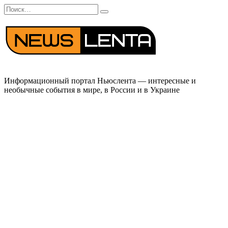
Перейти
Search
к
for:
содержанию
Информационный портал Ньюслента — интересные и
необычные события в мире, в России и в Украине