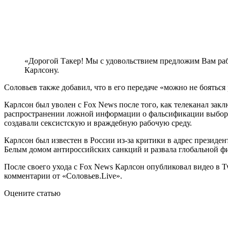
«Дорогой Такер! Мы с удовольствием предложим Вам рабо
Карлсону.
Соловьев также добавил, что в его передаче «можно не бояться 
Карлсон был уволен с Fox News после того, как телеканал зак
распространении ложной информации о фальсификации выборов в
создавали сексистскую и враждебную рабочую среду.
Карлсон был известен в России из-за критики в адрес прези
Белым домом антироссийских санкций и развала глобальной ф
После своего ухода с Fox News Карлсон опубликовал видео в Tw
комментарии от «Соловьев.Live».
Оцените статью