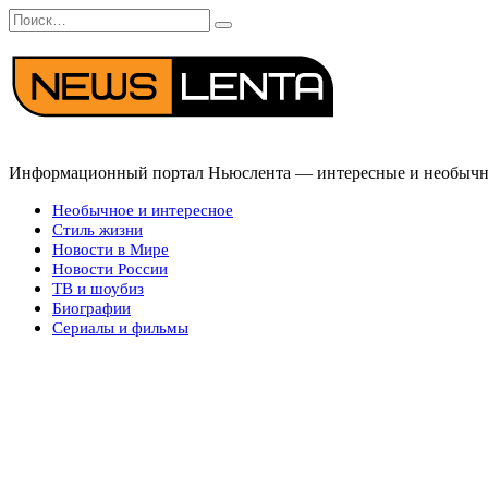
Перейти
Search
к
for:
содержанию
Информационный портал Ньюслента — интересные и необычные
Необычное и интересное
Стиль жизни
Новости в Мире
Новости России
ТВ и шоубиз
Биографии
Сериалы и фильмы