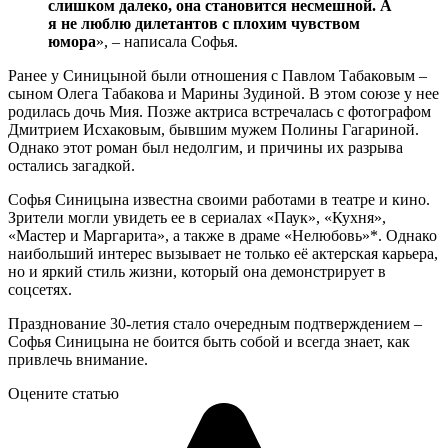
слишком далеко, она становится несмешной. А
я не люблю дилетантов с плохим чувством
юмора
», – написала Софья.
Ранее у Синицыной были отношения с Павлом Табаковым –
сыном Олега Табакова и Марины Зудиной. В этом союзе у нее
родилась дочь Мия. Позже актриса встречалась с фотографом
Дмитрием Исхаковым, бывшим мужем Полины Гагариной.
Однако этот роман был недолгим, и причины их разрыва
остались загадкой.
Софья Синицына известна своими работами в театре и кино.
Зрители могли увидеть ее в сериалах «Паук», «Кухня»,
«Мастер и Маргарита», а также в драме «Нелюбовь»*. Однако
наибольший интерес вызывает не только её актерская карьера,
но и яркий стиль жизни, который она демонстрирует в
соцсетях.
Празднование 30-летия стало очередным подтверждением –
Софья Синицына не боится быть собой и всегда знает, как
привлечь внимание.
Оцените статью