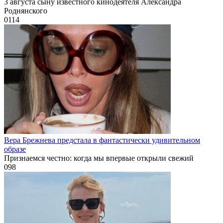
3 августа сыну известного кинодеятеля Александра
Роднянского
0
114
Вера Брежнева предстала в фантастически удивительном
образе
Признаемся честно: когда мы впервые открыли свежий
0
98