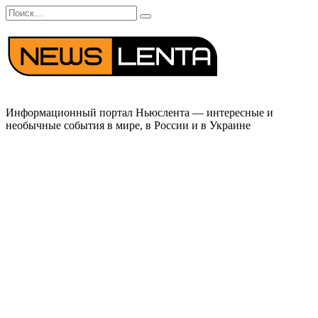
Перейти
Search
к
for:
содержанию
Информационный портал Ньюслента — интересные и
необычные события в мире, в России и в Украине