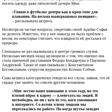
носить одежду даже пятилетней дочери Мии.
«
Гоняю в футболке дочери как в кроп-топе для
плавания. На весьма выигрышных позициях
»,
– рассказывала актриса.
Несмотря на частые вопросы, секретами своей худобы Софья
не делится. Известно, что у нее никогда не было проблем с
весом, но некоторые считают, что изящность ей досталась от
природы.
Синицына не раз оказывалась в центре громких слухов.
Несколько месяцев назад заговорили о том, что именно она
стала причиной расставания Федора Бондарчука и Паулины
Андреевой. Также ее имя связывали с Константином
Богомоловым, супругом журналистки Ксении Собчак.
Сама актриса категорически отвергла все слухи, заявив, что её
сердце уже занято, но совсем другим человеком.
«
Мне лестно ваше внимание в этом году, но это
плохой вброс в карму — клеветать на людей. Я
несвободна, но ни с кем из тех, кого упоминают
в интернете. Со всеми этими людьми мы
пересекались по работе. Но когда шутка заходит