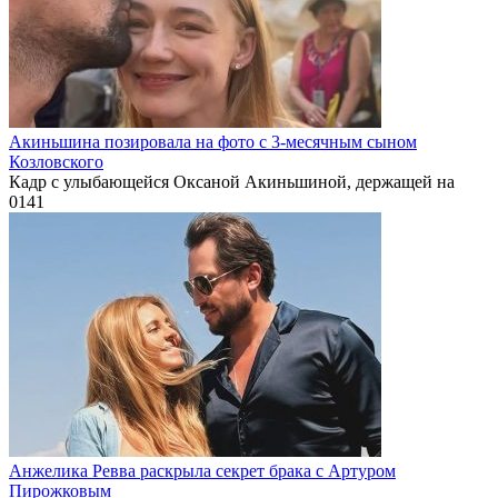
Акиньшина позировала на фото с 3-месячным сыном
Козловского
Кадр с улыбающейся Оксаной Акиньшиной, держащей на
0
141
Анжелика Ревва раскрыла секрет брака с Артуром
Пирожковым