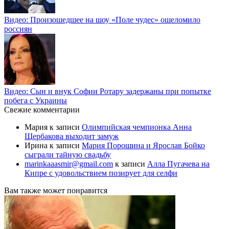
Видео: Произошедшее на шоу «Поле чудес» ошеломило
россиян
Видео: Сын и внук Софии Ротару задержаны при попытке
побега с Украины
Свежие комментарии
Мария
к записи
Олимпийская чемпионка Анна
Щербакова выходит замуж
Ирина
к записи
Мария Порошина и Ярослав Бойко
сыграли тайную свадьбу
marinkaaasmir@gmail.com
к записи
Алла Пугачева на
Кипре с удовольствием позирует для селфи
Вам также может понравится