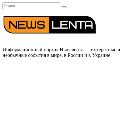
Перейти
Search
к
for:
содержанию
Информационный портал Ньюслента — интересные и
необычные события в мире, в России и в Украине