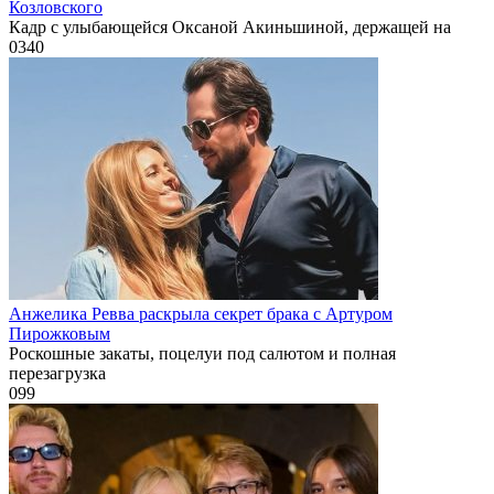
Козловского
Кадр с улыбающейся Оксаной Акиньшиной, держащей на
0
340
Анжелика Ревва раскрыла секрет брака с Артуром
Пирожковым
Роскошные закаты, поцелуи под салютом и полная
перезагрузка
0
99