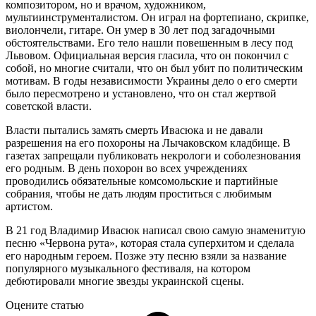
композитором, но и врачом, художником,
мультиинструменталистом. Он играл на фортепиано, скрипке,
виолончели, гитаре. Он умер в 30 лет под загадочными
обстоятельствами. Его тело нашли повешенным в лесу под
Львовом. Официальная версия гласила, что он покончил с
собой, но многие считали, что он был убит по политическим
мотивам. В годы независимости Украины дело о его смерти
было пересмотрено и установлено, что он стал жертвой
советской власти.
Власти пытались замять смерть Ивасюка и не давали
разрешения на его похороны на Лычаковском кладбище. В
газетах запрещали публиковать некрологи и соболезнования
его родным. В день похорон во всех учреждениях
проводились обязательные комсомольские и партийные
собрания, чтобы не дать людям проститься с любимым
артистом.
В 21 год Владимир Ивасюк написал свою самую знаменитую
песню «Червона рута», которая стала суперхитом и сделала
его народным героем. Позже эту песню взяли за название
популярного музыкального фестиваля, на котором
дебютировали многие звезды украинской сцены.
Оцените статью