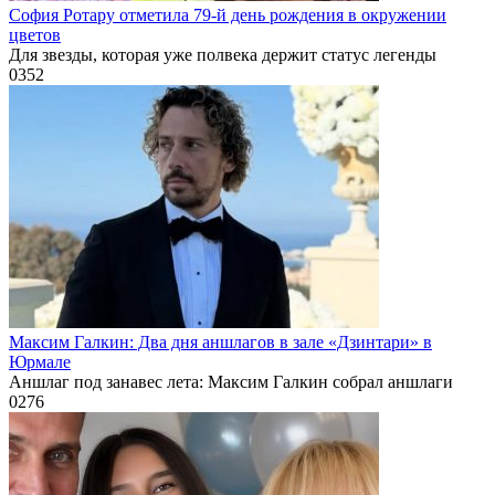
София Ротару отметила 79-й день рождения в окружении
цветов
Для звезды, которая уже полвека держит статус легенды
0
352
Максим Галкин: Два дня аншлагов в зале «Дзинтари» в
Юрмале
Аншлаг под занавес лета: Максим Галкин собрал аншлаги
0
276