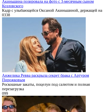
Акиньшина позировала на фото с 3-месячным сыном
Козловского
Кадр с улыбающейся Оксаной Акиньшиной, держащей на
0
338
Анжелика Ревва раскрыла секрет брака с Артуром
Пирожковым
Роскошные закаты, поцелуи под салютом и полная
перезагрузка
0
99