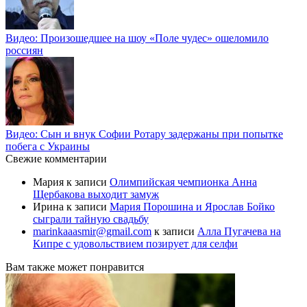
Видео: Произошедшее на шоу «Поле чудес» ошеломило
россиян
Видео: Сын и внук Софии Ротару задержаны при попытке
побега с Украины
Свежие комментарии
Мария
к записи
Олимпийская чемпионка Анна
Щербакова выходит замуж
Ирина
к записи
Мария Порошина и Ярослав Бойко
сыграли тайную свадьбу
marinkaaasmir@gmail.com
к записи
Алла Пугачева на
Кипре с удовольствием позирует для селфи
Вам также может понравится