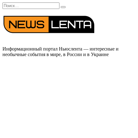
Перейти
Search
к
for:
содержанию
Информационный портал Ньюслента — интересные и
необычные события в мире, в России и в Украине