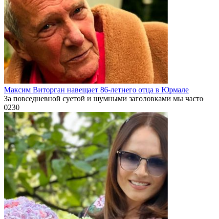
Максим Виторган навещает 86-летнего отца в Юрмале
За повседневной суетой и шумными заголовками мы часто
0
230