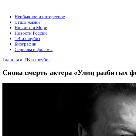
Необычное и интересное
Стиль жизни
Новости в Мире
Новости России
ТВ и шоубиз
Биографии
Сериалы и фильмы
Главная
»
ТВ и шоубиз
Снова смерть актера «Улиц разбитых ф