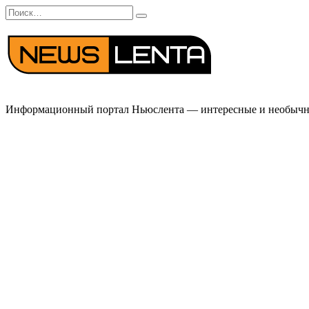
Перейти
Search
к
for:
содержанию
Информационный портал Ньюслента — интересные и необычные