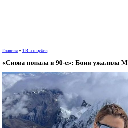
Главная
»
ТВ и шоубиз
«Снова попала в 90-е»: Боня ужалила 