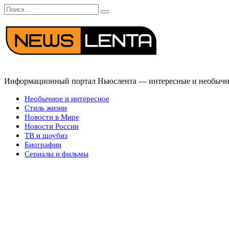
Перейти
Search
к
for:
содержанию
Информационный портал Ньюслента — интересные и необычные
Необычное и интересное
Стиль жизни
Новости в Мире
Новости России
ТВ и шоубиз
Биографии
Сериалы и фильмы