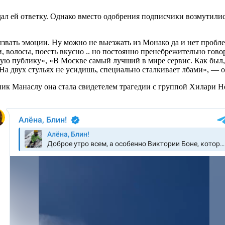
ал ей ответку. Однако вместо одобрения подписчики возмутилис
звать эмоции. Ну можно не выезжать из Монако да и нет проблем
, волосы, поесть вкусно .. но постоянно пренебрежительно говор
угую публику», «В Москве самый лучший в мире сервис. Как был,
«На двух стульях не усидишь, специально сталкивает лбами», —
ик Манаслу она стала свидетелем трагедии с группой Хилари Н