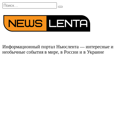
Перейти
Search
к
for:
содержанию
Информационный портал Ньюслента — интересные и
необычные события в мире, в России и в Украине