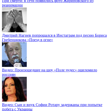
При смерти: в сети появились фото Жириновского из
реанимации
Дмитрий Нагиев попрощался в Инстаграм под песню Бориса
Гребенщикова «Поезд в огне»
Видео: Произошедшее на шоу «Поле чудес» ошеломило
россиян
Видео: Сын и внук Софии Ротару задержаны при попытке
побега с Украины