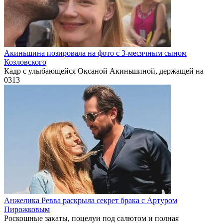
Акиньшина позировала на фото с 3-месячным сыном
Козловского
Кадр с улыбающейся Оксаной Акиньшиной, держащей на
0
313
Анжелика Ревва раскрыла секрет брака с Артуром
Пирожковым
Роскошные закаты, поцелуи под салютом и полная