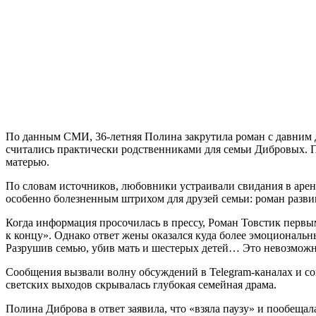
По данным СМИ, 36-летняя Полина закрутила роман с давним 
считались практически родственниками для семьи Дибровых. По
матерью.
По словам источников, любовники устраивали свидания в аренд
особенно болезненным штрихом для друзей семьи: роман развив
Когда информация просочилась в прессу, Роман Товстик первым
к концу». Однако ответ жены оказался куда более эмоциональн
Разрушив семью, убив мать и шестерых детей… Это невозможн
Сообщения вызвали волну обсуждений в Telegram-каналах и со
светских выходов скрывалась глубокая семейная драма.
Полина Диброва в ответ заявила, что «взяла паузу» и пообеща