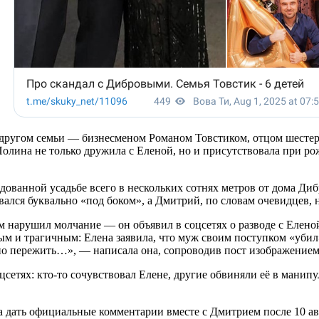
другом семьи — бизнесменом Романом Товстиком, отцом шестеры
лина не только дружила с Еленой, но и присутствовала при рожд
ованной усадьбе всего в нескольких сотнях метров от дома Диб
ался буквально «под боком», а Дмитрий, по словам очевидцев, н
 нарушил молчание — он объявил в соцсетях о разводе с Еленой
ым и трагичным: Елена заявила, что муж своим поступком «убил»
о пережить…», — написала она, сопроводив пост изображением
цсетях: кто-то сочувствовал Елене, другие обвиняли её в мани
ла дать официальные комментарии вместе с Дмитрием после 10 ав