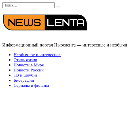
Перейти
Search
к
for:
содержанию
Информационный портал Ньюслента — интересные и необычные
Необычное и интересное
Стиль жизни
Новости в Мире
Новости России
ТВ и шоубиз
Биографии
Сериалы и фильмы