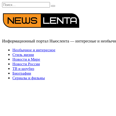
Перейти
Search
к
for:
содержанию
Информационный портал Ньюслента — интересные и необычные
Необычное и интересное
Стиль жизни
Новости в Мире
Новости России
ТВ и шоубиз
Биографии
Сериалы и фильмы