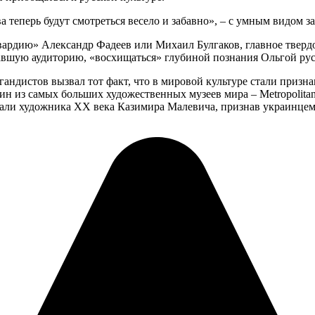
теперь будут смотреться весело и забавно», – с умным видом за
ардию» Александр Фадеев или Михаил Булгаков, главное твердо 
авшую аудиторию, «восхищаться» глубиной познания Ольгой рус
андистов вызвал тот факт, что в мировой культуре стали призна
н из самых больших художественных музеев мира – Metropolitan 
али художника ХХ века Казимира Малевича, признав украинцем