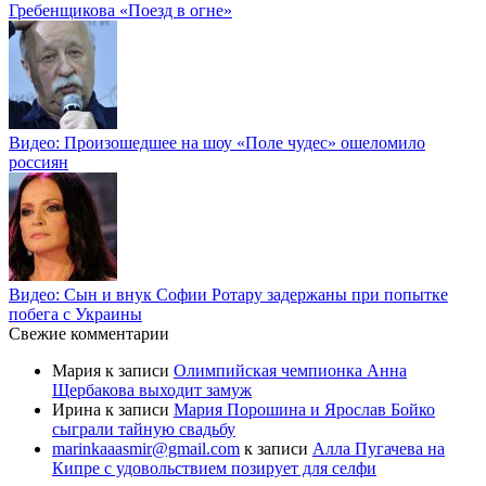
Гребенщикова «Поезд в огне»
Видео: Произошедшее на шоу «Поле чудес» ошеломило
россиян
Видео: Сын и внук Софии Ротару задержаны при попытке
побега с Украины
Свежие комментарии
Мария
к записи
Олимпийская чемпионка Анна
Щербакова выходит замуж
Ирина
к записи
Мария Порошина и Ярослав Бойко
сыграли тайную свадьбу
marinkaaasmir@gmail.com
к записи
Алла Пугачева на
Кипре с удовольствием позирует для селфи