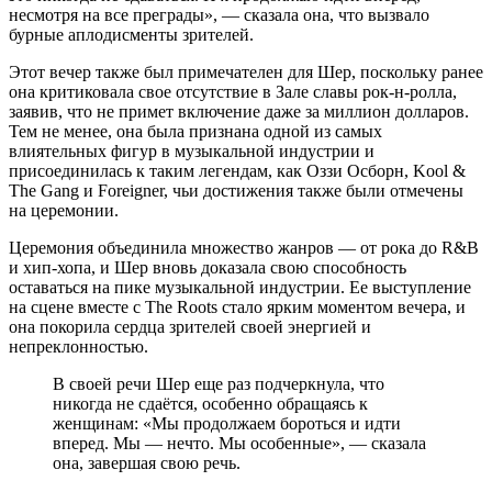
несмотря на все преграды», — сказала она, что вызвало
бурные аплодисменты зрителей.
Этот вечер также был примечателен для Шер, поскольку ранее
она критиковала свое отсутствие в Зале славы рок-н-ролла,
заявив, что не примет включение даже за миллион долларов.
Тем не менее, она была признана одной из самых
влиятельных фигур в музыкальной индустрии и
присоединилась к таким легендам, как Оззи Осборн, Kool &
The Gang и Foreigner, чьи достижения также были отмечены
на церемонии.
Церемония объединила множество жанров — от рока до R&B
и хип-хопа, и Шер вновь доказала свою способность
оставаться на пике музыкальной индустрии. Ее выступление
на сцене вместе с The Roots стало ярким моментом вечера, и
она покорила сердца зрителей своей энергией и
непреклонностью.
В своей речи Шер еще раз подчеркнула, что
никогда не сдаётся, особенно обращаясь к
женщинам: «Мы продолжаем бороться и идти
вперед. Мы — нечто. Мы особенные», — сказала
она, завершая свою речь.