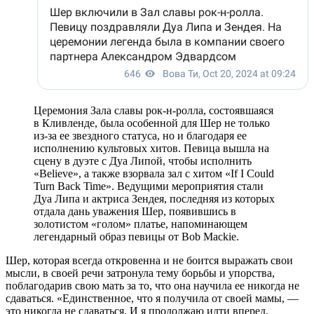
Церемония Зала славы рок-н-ролла, состоявшаяся
в Кливленде, была особенной для Шер не только
из-за ее звездного статуса, но и благодаря ее
исполнению культовых хитов. Певица вышла на
сцену в дуэте с Дуа Липой, чтобы исполнить
«Believe», а также взорвала зал с хитом «If I Could
Turn Back Time». Ведущими мероприятия стали
Дуа Липа и актриса Зендея, последняя из которых
отдала дань уважения Шер, появившись в
золотистом «голом» платье, напоминающем
легендарный образ певицы от Bob Mackie.
Шер, которая всегда откровенна и не боится выражать свои
мысли, в своей речи затронула тему борьбы и упорства,
поблагодарив свою мать за то, что она научила ее никогда не
сдаваться. «Единственное, что я получила от своей мамы, —
это никогда не сдаваться. И я продолжаю идти вперед,