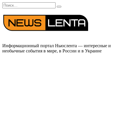
Перейти
Search
к
for:
содержанию
Информационный портал Ньюслента — интересные и
необычные события в мире, в России и в Украине