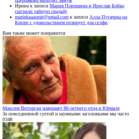
Щербакова выходит замуж
Ирина
к записи
Мария Порошина и Ярослав Бойко
сыграли тайную свадьбу
marinkaaasmir@gmail.com
к записи
Алла Пугачева на
Кипре с удовольствием позирует для селфи
Вам также может понравится
Максим Виторган навещает 86-летнего отца в Юрмале
За повседневной суетой и шумными заголовками мы часто
0
348