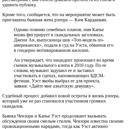
удивить публику.
Кроме того, сообщается, что на мероприятие может быть
приглашена бывшая жена рэпера — Ким Кардашьян.
Однако помимо семейных планов, имя Канье
вновь фигурирует в скандальных заголовках.
Дженн Ан, выпускница шоу «Топ-модель по-
американски», подала в суд на Уэста, обвинив его
в гендерно мотивированном насилии.
Ан утверждает, что инцидент произошел во время
съемок музыкального клипа в 2010 году. По ее
словам, музыкант задушил ее и заставил
участвовать в сценах, напоминающих БДСМ-
фетиши. Уэст якобы выбрал ее для проекта,
заявив: «Дайте мне азиатскую девушку».
Судебный процесс добавил новой остроты в жизнь рэпера,
который уже не раз становился участником громких
скандалов.
Бьянка Чензори и Канье Уэст продолжают вызывать
обсуждения своим смелым стилем. Чензори известна своими
провокационными нарядами, тогда как Уэст активно