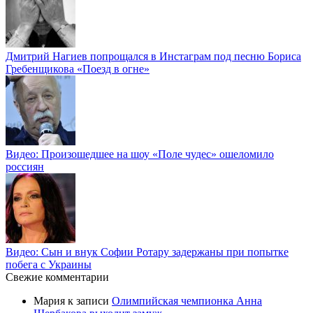
Дмитрий Нагиев попрощался в Инстаграм под песню Бориса
Гребенщикова «Поезд в огне»
Видео: Произошедшее на шоу «Поле чудес» ошеломило
россиян
Видео: Сын и внук Софии Ротару задержаны при попытке
побега с Украины
Свежие комментарии
Мария
к записи
Олимпийская чемпионка Анна