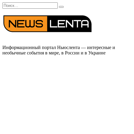
Перейти
Search
к
for:
содержанию
Информационный портал Ньюслента — интересные и
необычные события в мире, в России и в Украине