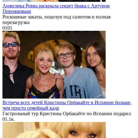
Анжелика Ревва раскрыла секрет брака с Артуром
Пирожковым
Роскошные закаты, поцелуи под салютом и полная
перезагрузка
0
101
Встреча всех детей Кристины Орбакайте в Испании больше,
чем просто семейный кадр
Гастрольный тур Кристины Орбакайте по Испании подарил
0
1.1к.