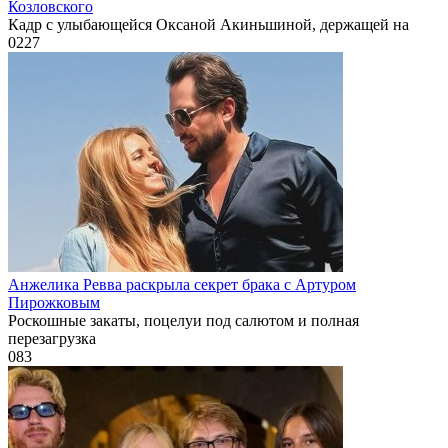
Козловского
Кадр с улыбающейся Оксаной Акиньшиной, держащей на
0
227
Анжелика Ревва раскрыла секрет брака с Артуром
Пирожковым
Роскошные закаты, поцелуи под салютом и полная
перезагрузка
0
83