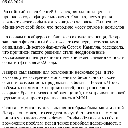
06.08.2024
Российский певец Сергей Лазарев, звезда поп-сцены, с
прошлого года официально женат. Однако, несмотря на
важность этого события для каждого человека, Лазарев не
афиширует свой брак, что породило массу слухов и домыслов.
По словам инсайдеров из близкого окружения певца, Лазарев
заключил фиктивный брак из-за страха перед возможными
санкциями. Директор фан-клуба Сергея, Камилла, рассказала,
что причиной такого решения стали неоднозначные
высказывания певца на политические темы, сделанные после
событий февраля 2022 года.
Лазарев был вызван для объяснений несколько раз, и это
вызвало у него серьезные опасения за безопасность своей
семьи и возможность продолжать работать в России. Чтобы
избежать возможных неприятностей, певец поспешно
оформил брак с неизвестной женщиной, не устраивая никакой
церемонии, а просто расписавшись в МФЦ.
Основным мотивом для фиктивного брака была защита детей.
Лазарев опасался, что его дети могут быть изъяты, а сам он
лишится возможности работать. Чтобы обезопасить себя от
возможных проблем, певец также приобрел недвижимость в