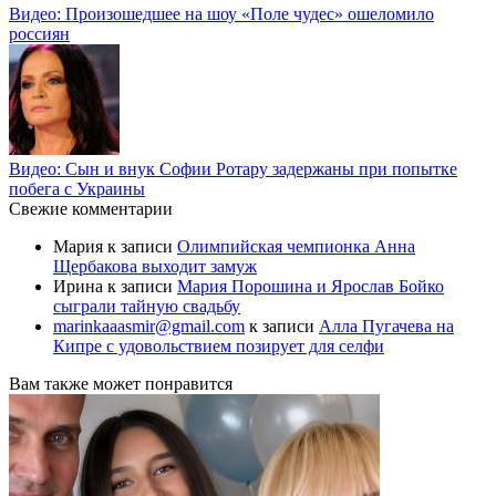
Видео: Произошедшее на шоу «Поле чудес» ошеломило
россиян
Видео: Сын и внук Софии Ротару задержаны при попытке
побега с Украины
Свежие комментарии
Мария
к записи
Олимпийская чемпионка Анна
Щербакова выходит замуж
Ирина
к записи
Мария Порошина и Ярослав Бойко
сыграли тайную свадьбу
marinkaaasmir@gmail.com
к записи
Алла Пугачева на
Кипре с удовольствием позирует для селфи
Вам также может понравится