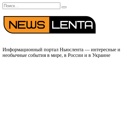
Перейти
Search
к
for:
содержанию
Информационный портал Ньюслента — интересные и
необычные события в мире, в России и в Украине