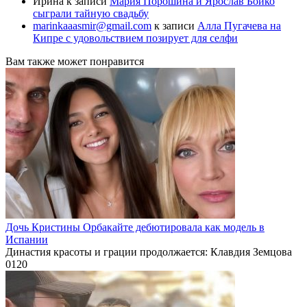
Ирина
к записи
Мария Порошина и Ярослав Бойко
сыграли тайную свадьбу
marinkaaasmir@gmail.com
к записи
Алла Пугачева на
Кипре с удовольствием позирует для селфи
Вам также может понравится
Дочь Кристины Орбакайте дебютировала как модель в
Испании
Династия красоты и грации продолжается: Клавдия Земцова
0
120