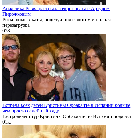
Анжелика Ревва раскрыла секрет брака с Артуром
Пирожковым
Роскошные закаты, поцелуи под салютом и полная
перезагрузка
0
78
Встреча всех детей Кристины Орбакайте в Испании больше,
чем просто семейный кадр
Гастрольный тур Кристины Орбакайте по Испании подарил
0
1к.