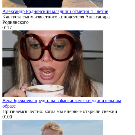
Александр Роднянский младший отметил 41-летие
3 августа сыну известного кинодеятеля Александра
Роднянского
0
117
Вера Брежнева предстала в фантастически удивительном
образе
Признаемся честно: когда мы впервые открыли свежий
0
100