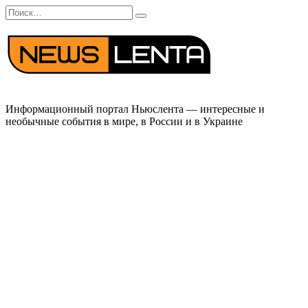
Перейти
Search
к
for:
содержанию
Информационный портал Ньюслента — интересные и
необычные события в мире, в России и в Украине