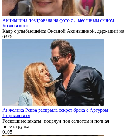
Акиньшина позировала на фото с 3-месячным сыном
Козловского
Кадр с улыбающейся Оксаной Акиньшиной, держащей на
0
376
Анжелика Ревва раскрыла секрет брака с Артуром
Пирожковым
Роскошные закаты, поцелуи под салютом и полная
перезагрузка
0
105