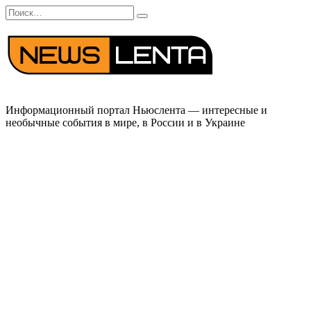
Перейти
Search
к
for:
содержанию
Информационный портал Ньюслента — интересные и
необычные события в мире, в России и в Украине