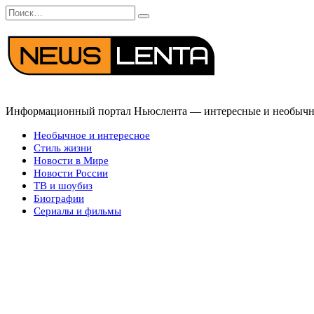
Перейти
Search
к
for:
содержанию
Информационный портал Ньюслента — интересные и необычные
Необычное и интересное
Стиль жизни
Новости в Мире
Новости России
ТВ и шоубиз
Биографии
Сериалы и фильмы