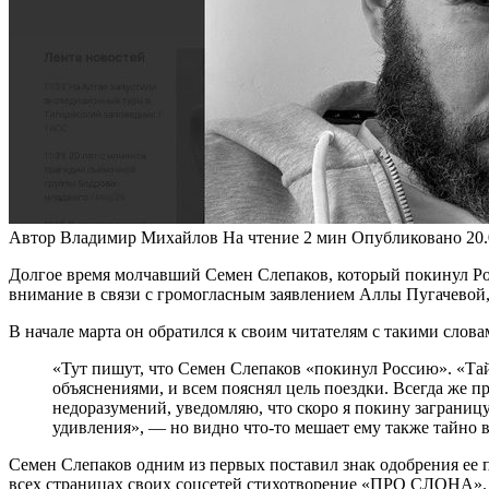
Автор
Владимир Михайлов
На чтение
2 мин
Опубликовано
20
Долгое время молчавший Семен Слепаков, который покинул Рос
внимание в связи с громогласным заявлением Аллы Пугачевой, 
В начале марта он обратился к своим читателям с такими слова
«Тут пишут, что Семен Слепаков «покинул Россию». «Тайно
объяснениями, и всем пояснял цель поездки. Всегда же п
недоразумений, уведомляю, что скоро я покину заграницу.
удивления», — но видно что-то мешает ему также тайно в
Семен Слепаков одним из первых поставил знак одобрения ее п
всех страницах своих соцсетей стихотворение «ПРО СЛОНА».