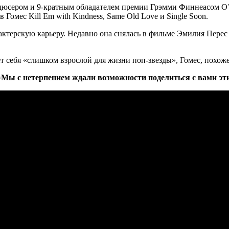
 продюсером и 9-кратным обладателем премии Грэмми Финнеасом
 Гомес Kill Em with Kindness, Same Old Love и Single Soon.
актерскую карьеру. Недавно она снялась в фильме Эмилия Пере
ет себя «слишком взрослой для жизни поп-звезды», Гомес, похож
«
Мы с нетерпением ждали возможности поделиться с вами э