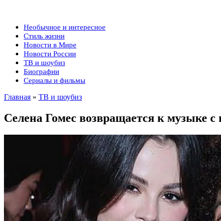
Необычное и интересное
Стиль жизни
Новости в Мире
Новости России
ТВ и шоубиз
Биографии
Сериалы и фильмы
Главная
»
ТВ и шоубиз
Селена Гомес возвращается к музыке с