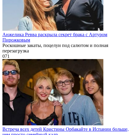
Анжелика Ревва раскрыла секрет брака с Артуром
Пирожковым
Роскошные закаты, поцелуи под салютом и полная
перезагрузка
0
71
Встреча всех детей Кристины Орбакайте в Испании больше,
чем просто семейный кадр