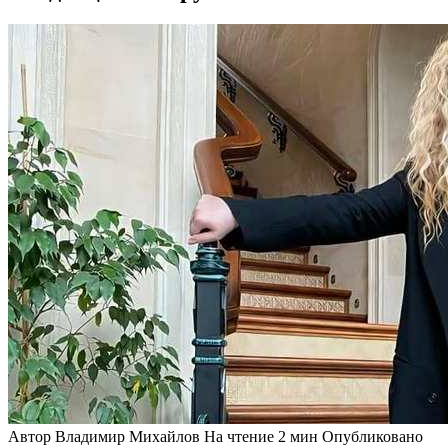
Автор
Владимир Михайлов
На чтение
2 мин
Опубликовано