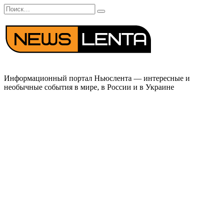
Перейти
Search
к
for:
содержанию
Информационный портал Ньюслента — интересные и
необычные события в мире, в России и в Украине