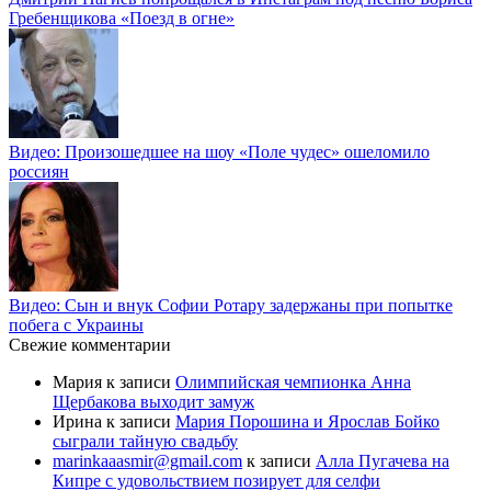
Гребенщикова «Поезд в огне»
Видео: Произошедшее на шоу «Поле чудес» ошеломило
россиян
Видео: Сын и внук Софии Ротару задержаны при попытке
побега с Украины
Свежие комментарии
Мария
к записи
Олимпийская чемпионка Анна
Щербакова выходит замуж
Ирина
к записи
Мария Порошина и Ярослав Бойко
сыграли тайную свадьбу
marinkaaasmir@gmail.com
к записи
Алла Пугачева на
Кипре с удовольствием позирует для селфи