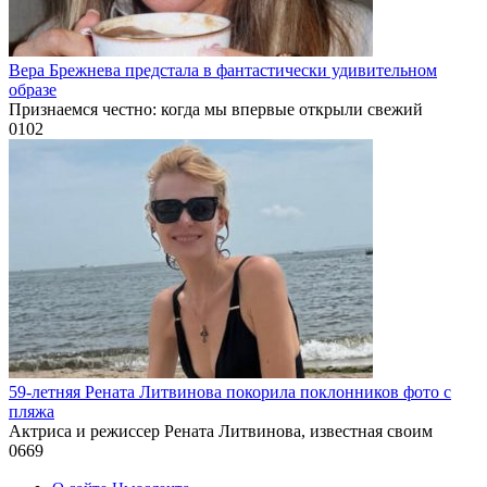
Вера Брежнева предстала в фантастически удивительном
образе
Признаемся честно: когда мы впервые открыли свежий
0
102
59-летняя Рената Литвинова покорила поклонников фото с
пляжа
Актриса и режиссер Рената Литвинова, известная своим
0
669