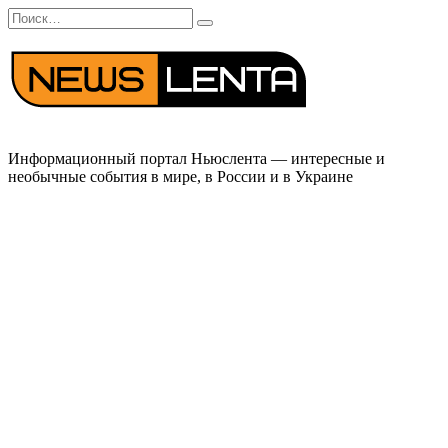
Перейти
Search
к
for:
содержанию
Информационный портал Ньюслента — интересные и
необычные события в мире, в России и в Украине