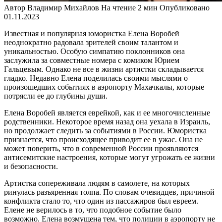
Автор
Владимир Михайлов
На чтение
2 мин
Опубликовано
01.11.2023
Известная и популярная юмористка Елена Воробей
неоднократно радовала зрителей своим талантом и
уникальностью. Особую симпатию поклонников она
заслужила за совместные номера с комиком Юрием
Гальцевым. Однако не все в жизни артистки складывается
гладко. Недавно Елена поделилась своими мыслями о
произошедших событиях в аэропорту Махачкалы, которые
потрясли ее до глубины души.
Елена Воробей является еврейкой, как и ее многочисленные
родственники. Некоторое время назад она уехала в Израиль,
но продолжает следить за событиями в России. Юмористка
признается, что происходящее приводит ее в ужас. Она не
может поверить, что в современной России проявляются
антисемитские настроения, которые могут угрожать ее жизни
и безопасности.
Артистка сопереживала людям в самолете, на которых
ринулась разъяренная толпа. По словам очевидцев, причиной
конфликта стало то, что один из пассажиров был евреем.
Елене не верилось в то, что подобное событие было
возможно. Елена возмущена тем, что полиции в аэропорту не