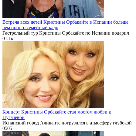
Встреча всех детей Кристины Орбакайте в Испании больше,
чем просто семейный кадр
Гастрольный тур Кристины Орбакайте по Испании подарил
0
1.1к.
Концерт Кристины Орбакайте стал мостом любви к
Пугачевой
Испанский город Аликанте погрузился в атмосферу глубокой
0
505