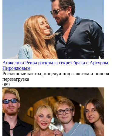
Анжелика Ревва раскрыла секрет брака с Артуром
Пирожковым
Роскошные закаты, поцелуи под салютом и полная
перезагрузка
0
89