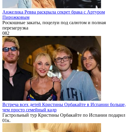
Анжелика Ревва раскрыла секрет брака с Артуром
Пирожковым
Роскошные закаты, поцелуи под салютом и полная
перезагрузка
0
82
Встреча всех детей Кристины Орбакайте в Испании больше,
чем просто семейный кадр
Гастрольный тур Кристины Орбакайте по Испании подарил
0
1к.