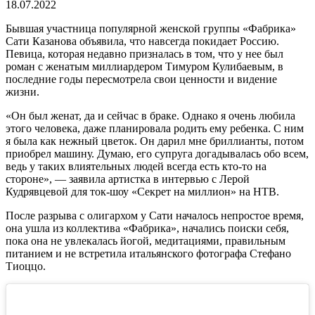
18.07.2022
Бывшая участница популярной женской группы «Фабрика»
Сати Казанова объявила, что навсегда покидает Россию.
Певица, которая недавно призналась в том, что у нее был
роман с женатым миллиардером Тимуром Кулибаевым, в
последние годы пересмотрела свои ценности и видение
жизни.
«Он был женат, да и сейчас в браке. Однако я очень любила
этого человека, даже планировала родить ему ребенка. С ним
я была как нежный цветок. Он дарил мне бриллианты, потом
приобрел машину. Думаю, его супруга догадывалась обо всем,
ведь у таких влиятельных людей всегда есть кто-то на
стороне», — заявила артистка в интервью с Лерой
Кудрявцевой для ток-шоу «Секрет на миллион» на НТВ.
После разрыва с олигархом у Сати началось непростое время,
она ушла из коллектива «Фабрика», начались поиски себя,
пока она не увлекалась йогой, медитациями, правильным
питанием и не встретила итальянского фотографа Стефано
Тиоццо.