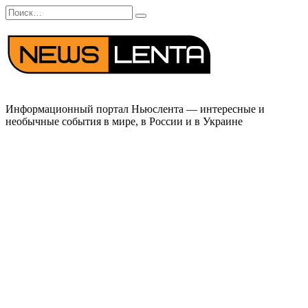
Перейти
Search
к
for:
содержанию
Информационный портал Ньюслента — интересные и
необычные события в мире, в России и в Украине