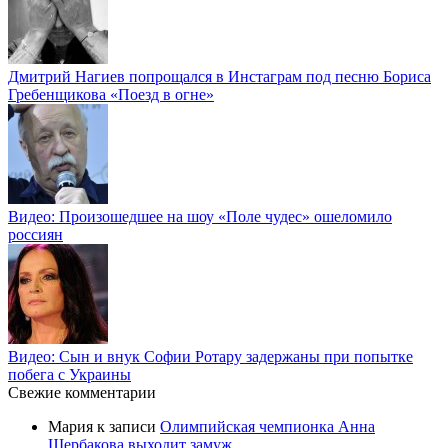
Дмитрий Нагиев попрощался в Инстаграм под песню Бориса
Гребенщикова «Поезд в огне»
Видео: Произошедшее на шоу «Поле чудес» ошеломило
россиян
Видео: Сын и внук Софии Ротару задержаны при попытке
побега с Украины
Свежие комментарии
Мария
к записи
Олимпийская чемпионка Анна
Щербакова выходит замуж