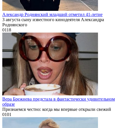
Александр Роднянский младший отметил 41-летие
3 августа сыну известного кинодеятеля Александра
Роднянского
0
118
Вера Брежнева предстала в фантастически удивительном
образе
Признаемся честно: когда мы впервые открыли свежий
0
101