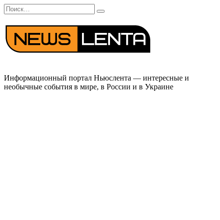
Перейти
Search
к
for:
содержанию
Информационный портал Ньюслента — интересные и
необычные события в мире, в России и в Украине