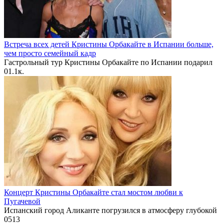
Встреча всех детей Кристины Орбакайте в Испании больше,
чем просто семейный кадр
Гастрольный тур Кристины Орбакайте по Испании подарил
0
1.1к.
Концерт Кристины Орбакайте стал мостом любви к
Пугачевой
Испанский город Аликанте погрузился в атмосферу глубокой
0
513