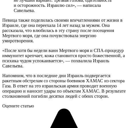
не лучший вариант. Трезвая голова, бдительность
и осторожность. Израилю сил», — написала
Савельева.
Певица также поделилась своими впечатлениями от жизни в
Израиле, где она переехала 14 лет назад за мужем. Она
рассказала, что влюбилась в эту страну после посещения
Мертвого моря, где она почувствовала энергию
умиротворения.
«После хотя бы недели ванн Мертвого моря и СПА-процедур
иммунитет крепчает, кожа становится просто божественной, а
психика чудом успокаивается», — похвалила Израиль
Савельева.
Напомним, что в последние дни Израиль подвергается
ракетным обстрелам со стороны боевиков ХАМАС из сектора
Газа. В ответ на это израильская армия проводит военную
операцию и наносит удары по объектам ХАМАС. В результате
столкновений погибли десятки людей с обеих сторон.
Оцените статью