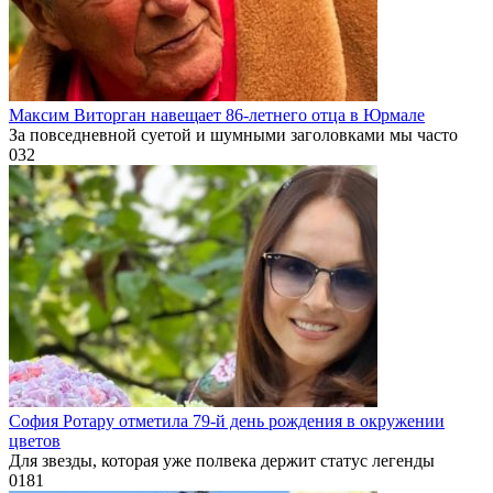
Максим Виторган навещает 86-летнего отца в Юрмале
За повседневной суетой и шумными заголовками мы часто
0
32
София Ротару отметила 79-й день рождения в окружении
цветов
Для звезды, которая уже полвека держит статус легенды
0
181