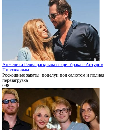
Анжелика Ревва раскрыла секрет брака с Артуром
Пирожковым
Роскошные закаты, поцелуи под салютом и полная
перезагрузка
0
98