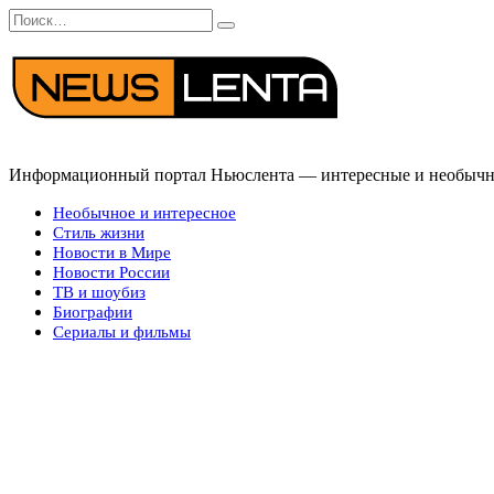
Перейти
Search
к
for:
содержанию
Информационный портал Ньюслента — интересные и необычные
Необычное и интересное
Стиль жизни
Новости в Мире
Новости России
ТВ и шоубиз
Биографии
Сериалы и фильмы